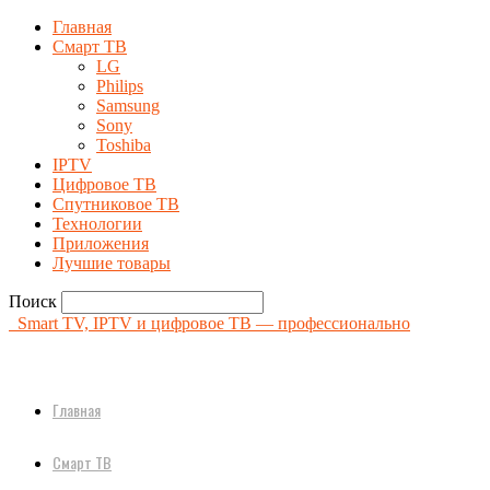
Главная
Смарт ТВ
LG
Philips
Samsung
Sony
Toshiba
IPTV
Цифровое ТВ
Спутниковое ТВ
Технологии
Приложения
Лучшие товары
Поиск
Smart TV, IPTV и цифровое ТВ — профессионально
Главная
Смарт ТВ