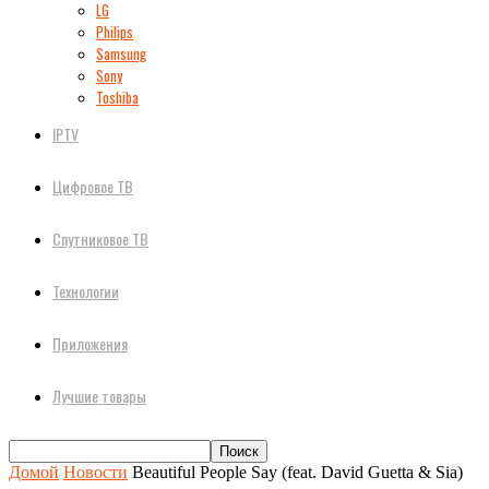
LG
Philips
Samsung
Sony
Toshiba
IPTV
Цифровое ТВ
Спутниковое ТВ
Технологии
Приложения
Лучшие товары
Домой
Новости
Beautiful People Say (feat. David Guetta & Sia)