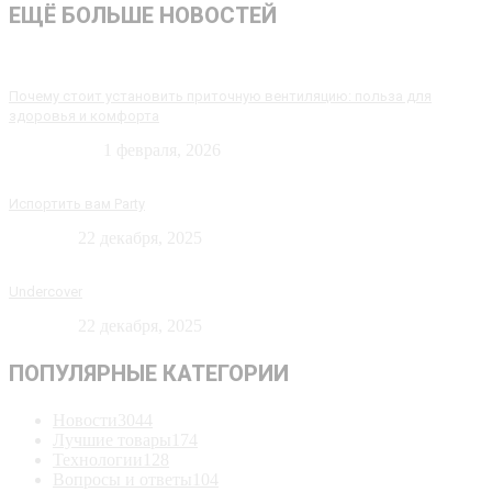
ЕЩЁ БОЛЬШЕ НОВОСТЕЙ
Почему стоит установить приточную вентиляцию: польза для
здоровья и комфорта
Технологии
1 февраля, 2026
Испортить вам Party
Новости
22 декабря, 2025
Undercover
Новости
22 декабря, 2025
ПОПУЛЯРНЫЕ КАТЕГОРИИ
Новости
3044
Лучшие товары
174
Технологии
128
Вопросы и ответы
104