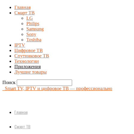
Главная
Смарт ТВ
LG
Philips
Samsung
Sony
Toshiba
IPTV
Цифровое ТВ
Спутниковое ТВ
Технологии
Приложения
Лучшие товары
Поиск
Smart TV, IPTV и цифровое ТВ — профессионально
Главная
Смарт ТВ