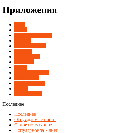
Приложения
IPTV
Видео
Вопросы и ответы
Десерты
Лучшие товары
Новости
Приложения
Смарт ТВ
Спорт
Спутниковое ТВ
Технологии
Фильмография
Форум
Цифровое ТВ
Последнее
Последнее
Обсуждаемые посты
Самое популярное
Популярное за 7 дней