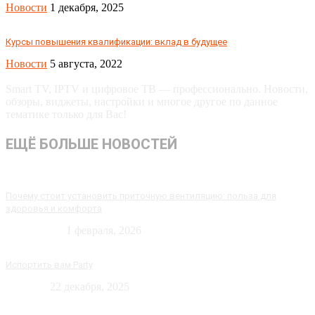
Новости
1 декабря, 2025
Курсы повышения квалификации: вклад в будущее
Новости
5 августа, 2022
Smart TV, IPTV и цифровое ТВ — профессионально. Новости,
обзоры, виджеты, настройки и многое другое по данное
тематике только для Вас!
ЕЩЁ БОЛЬШЕ НОВОСТЕЙ
Почему стоит установить приточную вентиляцию: польза для
здоровья и комфорта
Технологии
1 февраля, 2026
Испортить вам Party
Новости
22 декабря, 2025