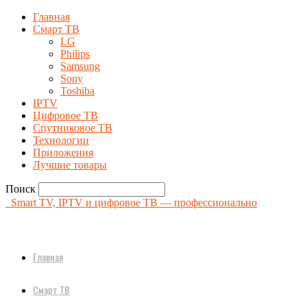
Главная
Смарт ТВ
LG
Philips
Samsung
Sony
Toshiba
IPTV
Цифровое ТВ
Спутниковое ТВ
Технологии
Приложения
Лучшие товары
Поиск
Smart TV, IPTV и цифровое ТВ — профессионально
Главная
Смарт ТВ