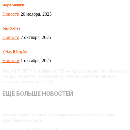
Червончики
Новости
20 ноября, 2025
Тем более
Новости
7 октября, 2025
У Нас В Клубе
Новости
1 октября, 2025
Smart TV, IPTV и цифровое ТВ — профессионально. Новости,
обзоры, виджеты, настройки и многое другое по данное
тематике только для Вас!
ЕЩЁ БОЛЬШЕ НОВОСТЕЙ
Почему стоит установить приточную вентиляцию: польза для
здоровья и комфорта
Технологии
1 февраля, 2026