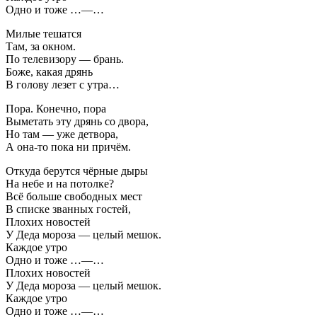
Одно и тоже …—…
Милые тешатся
Там, за окном.
По телевизору — брань.
Боже, какая дрянь
В голову лезет с утра…
Пора. Конечно, пора
Выметать эту дрянь со двора,
Но там — уже детвора,
А она-то пока ни причём.
Откуда берутся чёрные дыры
На небе и на потолке?
Всё больше свободных мест
В списке званных гостей,
Плохих новостей
У Деда мороза — целый мешок.
Каждое утро
Одно и тоже …—…
Плохих новостей
У Деда мороза — целый мешок.
Каждое утро
Одно и тоже …—…