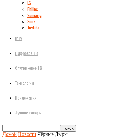
LG
Philips
Samsung
Sony
Toshiba
IPTV
Цифровое ТВ
Спутниковое ТВ
Технологии
Приложения
Лучшие товары
Домой
Новости
Чёрные Дыры