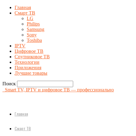
Главная
Смарт ТВ
LG
Philips
Samsung
Sony
Toshiba
IPTV
Цифровое ТВ
Спутниковое ТВ
Технологии
Приложения
Лучшие товары
Поиск
Smart TV, IPTV и цифровое ТВ — профессионально
Главная
Смарт ТВ