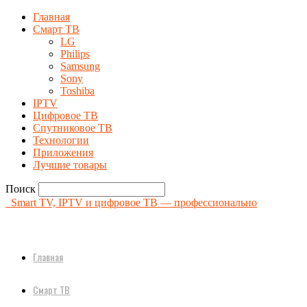
Главная
Смарт ТВ
LG
Philips
Samsung
Sony
Toshiba
IPTV
Цифровое ТВ
Спутниковое ТВ
Технологии
Приложения
Лучшие товары
Поиск
Smart TV, IPTV и цифровое ТВ — профессионально
Главная
Смарт ТВ