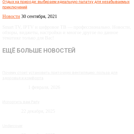
Отдых на природе: выбираем идеальную палатку для незабываемых
приключений
Новости
30 сентября, 2021
Smart TV, IPTV и цифровое ТВ — профессионально. Новости,
обзоры, виджеты, настройки и многое другое по данное
тематике только для Вас!
ЕЩЁ БОЛЬШЕ НОВОСТЕЙ
Почему стоит установить приточную вентиляцию: польза для
здоровья и комфорта
Технологии
1 февраля, 2026
Испортить вам Party
Новости
22 декабря, 2025
Undercover