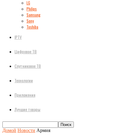
LG
Philips
Samsung
Sony
Toshiba
IPTV
Цифровое ТВ
Спутниковое ТВ
Технологии
Приложения
Лучшие товары
Домой
Новости
Армия