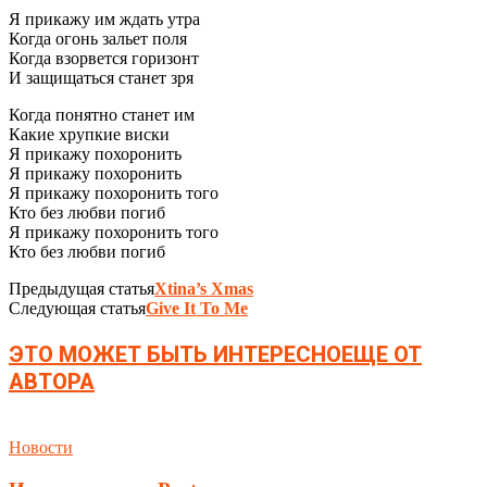
Я прикажу им ждать утра
Когда огонь зальет поля
Когда взорвется горизонт
И защищаться станет зря
Когда понятно станет им
Какие хрупкие виски
Я прикажу похоронить
Я прикажу похоронить
Я прикажу похоронить того
Кто без любви погиб
Я прикажу похоронить того
Кто без любви погиб
Предыдущая статья
Xtina’s Xmas
Следующая статья
Give It To Me
ЭТО МОЖЕТ БЫТЬ ИНТЕРЕСНО
ЕЩЕ ОТ
АВТОРА
Новости