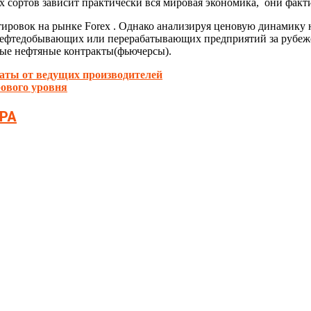
тих сортов зависит практически вся мировая экономика, они фак
тировок на рынке Forex . Однако анализируя ценовую динамик
нефтедобывающих или перерабатывающих предприятий за рубежо
ные нефтяные контракты(фьючерсы).
аты от ведущих производителей
рового уровня
РА