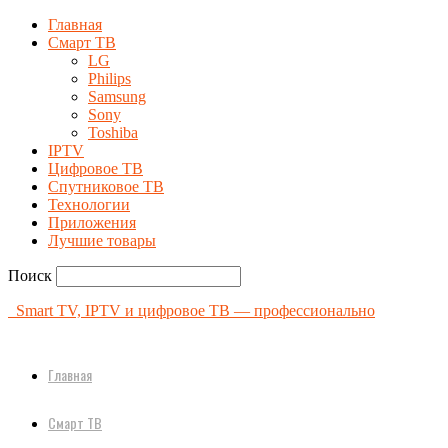
Главная
Смарт ТВ
LG
Philips
Samsung
Sony
Toshiba
IPTV
Цифровое ТВ
Спутниковое ТВ
Технологии
Приложения
Лучшие товары
Поиск
Smart TV, IPTV и цифровое ТВ — профессионально
Главная
Смарт ТВ