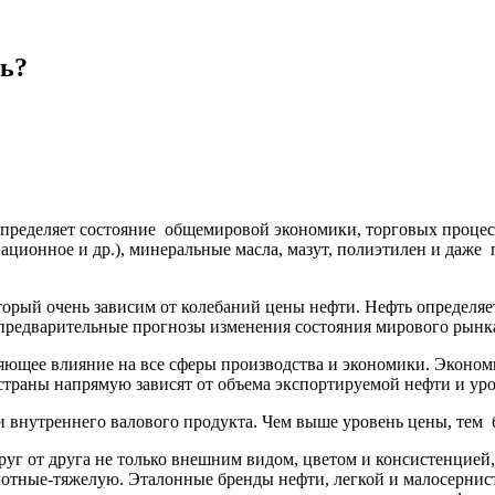
ть?
ределяет состояние общемировой экономики, торговых процесс
ационное и др.), минеральные масла, мазут, полиэтилен и даже
торый очень зависим от колебаний цены нефти. Нефть определя
ь предварительные прогнозы изменения состояния мирового рынк
яющее влияние на все сферы производства и экономики. Эконом
 страны напрямую зависят от объема экспортируемой нефти и ур
и внутреннего валового продукта. Чем выше уровень цены, тем
уг от друга не только внешним видом, цветом и консистенцией,
отные-тяжелую. Эталонные бренды нефти, легкой и малосернист