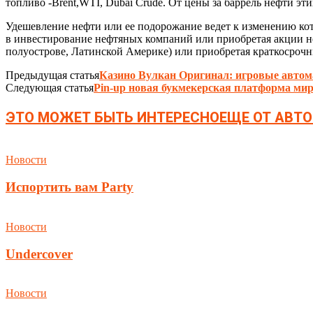
топливо -Brent,WTI, Dubai Crude. От цены за баррель нефти э
Удешевление нефти или ее подорожание ведет к изменению ко
в инвестирование нефтяных компаний или приобретая акции 
полуострове, Латинской Америке) или приобретая краткосроч
Предыдущая статья
Казино Вулкан Оригинал: игровые автом
Следующая статья
Pin-up новая букмекерская платформа ми
ЭТО МОЖЕТ БЫТЬ ИНТЕРЕСНО
ЕЩЕ ОТ АВТО
Новости
Испортить вам Party
Новости
Undercover
Новости