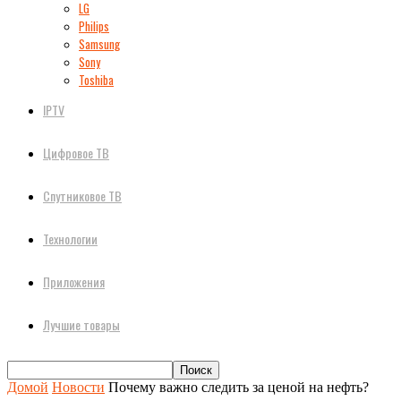
LG
Philips
Samsung
Sony
Toshiba
IPTV
Цифровое ТВ
Спутниковое ТВ
Технологии
Приложения
Лучшие товары
Домой
Новости
Почему важно следить за ценой на нефть?