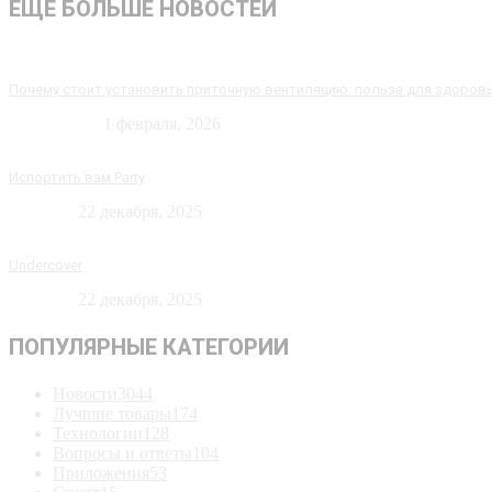
ЕЩЁ БОЛЬШЕ НОВОСТЕЙ
Почему стоит установить приточную вентиляцию: польза для здоров
Технологии
1 февраля, 2026
Испортить вам Party
Новости
22 декабря, 2025
Undercover
Новости
22 декабря, 2025
ПОПУЛЯРНЫЕ КАТЕГОРИИ
Новости
3044
Лучшие товары
174
Технологии
128
Вопросы и ответы
104
Приложения
53