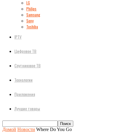
LG
Philips
Samsung
Sony
Toshiba
IPTV
Цифровое ТВ
Спутниковое ТВ
Технологии
Приложения
Лучшие товары
Домой
Новости
Where Do You Go