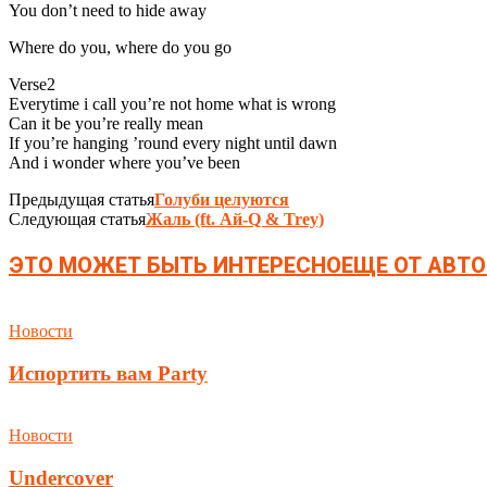
You don’t need to hide away
Where do you, where do you go
Verse2
Everytime i call you’re not home what is wrong
Can it be you’re really mean
If you’re hanging ’round every night until dawn
And i wonder where you’ve been
Предыдущая статья
Голуби целуются
Следующая статья
Жаль (ft. Ай-Q & Trey)
ЭТО МОЖЕТ БЫТЬ ИНТЕРЕСНО
ЕЩЕ ОТ АВТО
Новости
Испортить вам Party
Новости
Undercover