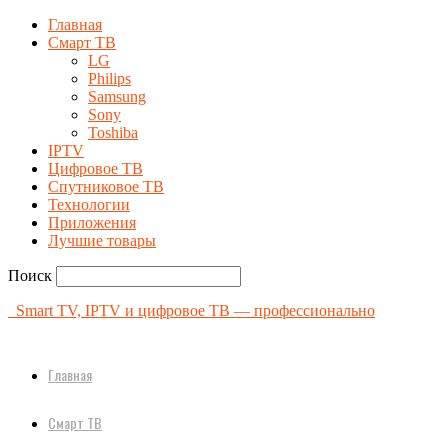
Главная
Смарт ТВ
LG
Philips
Samsung
Sony
Toshiba
IPTV
Цифровое ТВ
Спутниковое ТВ
Технологии
Приложения
Лучшие товары
Поиск
Smart TV, IPTV и цифровое ТВ — профессионально
Главная
Смарт ТВ