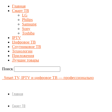
Главная
Смарт ТВ
LG
Philips
Samsung
Sony
Toshiba
IPTV
Цифровое ТВ
Спутниковое ТВ
Технологии
Приложения
Лучшие товары
Поиск
Smart TV, IPTV и цифровое ТВ — профессионально
Главная
Смарт ТВ