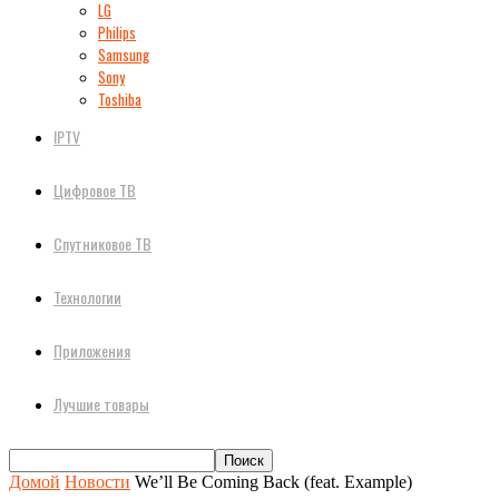
LG
Philips
Samsung
Sony
Toshiba
IPTV
Цифровое ТВ
Спутниковое ТВ
Технологии
Приложения
Лучшие товары
Домой
Новости
We’ll Be Coming Back (feat. Example)