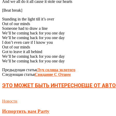
And we all do it all cause it stole our hearts
[Beat break]
Standing in the light till it’s over
Out of our minds
Someone had to draw a line
We’ll be coming back for you one day
We’ll be coming back for you one day
I don’t even care if I know you
Out of our minds
Got to leave it all behind
We’ll be coming back for you one day
We’ll be coming back for you one day
Предыдущая статья
Луч солнца золотого
Следующая статья
Свидание С Отцом
ЭТО МОЖЕТ БЫТЬ ИНТЕРЕСНО
ЕЩЕ ОТ АВТО
Новости
Испортить вам Party