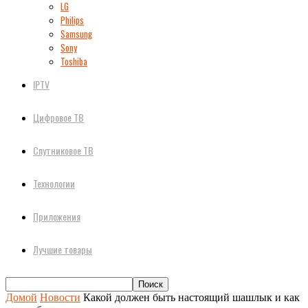
LG
Philips
Samsung
Sony
Toshiba
IPTV
Цифровое ТВ
Спутниковое ТВ
Технологии
Приложения
Лучшие товары
Домой
Новости
Какой должен быть настоящий шашлык и как