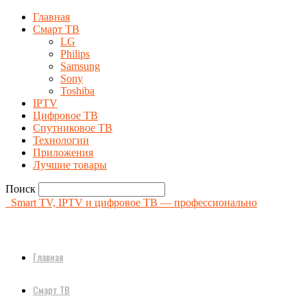
Главная
Смарт ТВ
LG
Philips
Samsung
Sony
Toshiba
IPTV
Цифровое ТВ
Спутниковое ТВ
Технологии
Приложения
Лучшие товары
Поиск
Smart TV, IPTV и цифровое ТВ — профессионально
Главная
Смарт ТВ