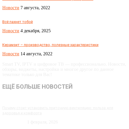
Новости
7 августа, 2022
Всё пахнет тобой
Новости
4 декабря, 2025
Керамзит – производство, полезные характеристики
Новости
14 августа, 2022
Smart TV, IPTV и цифровое ТВ — профессионально. Новости,
обзоры, виджеты, настройки и многое другое по данное
тематике только для Вас!
ЕЩЁ БОЛЬШЕ НОВОСТЕЙ
Почему стоит установить приточную вентиляцию: польза для
здоровья и комфорта
Технологии
1 февраля, 2026