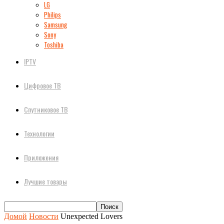
LG
Philips
Samsung
Sony
Toshiba
IPTV
Цифровое ТВ
Спутниковое ТВ
Технологии
Приложения
Лучшие товары
Домой
Новости
Unexpected Lovers