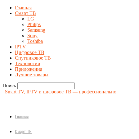
Главная
Смарт ТВ
LG
Philips
Samsung
Sony
Toshiba
IPTV
Цифровое ТВ
Спутниковое ТВ
Технологии
Приложения
Лучшие товары
Поиск
Smart TV, IPTV и цифровое ТВ — профессионально
Главная
Смарт ТВ