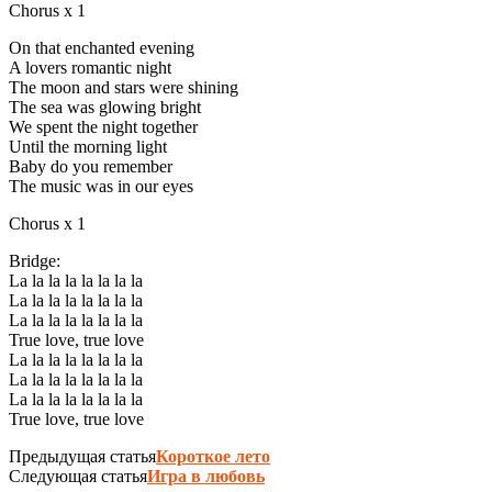
Chorus x 1
On that enchanted evening
A lovers romantic night
The moon and stars were shining
The sea was glowing bright
We spent the night together
Until the morning light
Baby do you remember
The music was in our eyes
Chorus x 1
Bridge:
La la la la la la la la
La la la la la la la la
La la la la la la la la
True love, true love
La la la la la la la la
La la la la la la la la
La la la la la la la la
True love, true love
Предыдущая статья
Короткое лето
Следующая статья
Игра в любовь