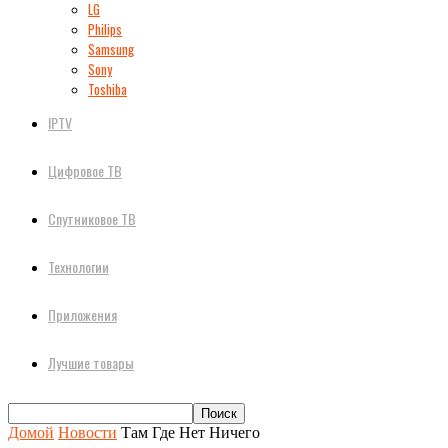
LG
Philips
Samsung
Sony
Toshiba
IPTV
Цифровое ТВ
Спутниковое ТВ
Технологии
Приложения
Лучшие товары
Домой
Новости
Там Где Нет Ничего