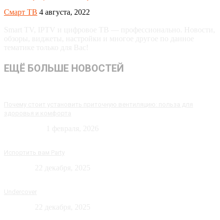
Смарт ТВ
4 августа, 2022
Smart TV, IPTV и цифровое ТВ — профессионально. Новости,
обзоры, виджеты, настройки и многое другое по данное
тематике только для Вас!
ЕЩЁ БОЛЬШЕ НОВОСТЕЙ
Почему стоит установить приточную вентиляцию: польза для
здоровья и комфорта
Технологии
1 февраля, 2026
Испортить вам Party
Новости
22 декабря, 2025
Undercover
Новости
22 декабря, 2025