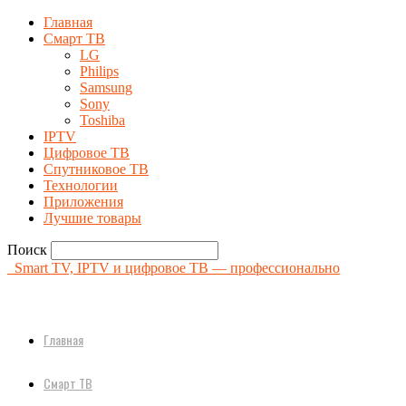
Главная
Смарт ТВ
LG
Philips
Samsung
Sony
Toshiba
IPTV
Цифровое ТВ
Спутниковое ТВ
Технологии
Приложения
Лучшие товары
Поиск
Smart TV, IPTV и цифровое ТВ — профессионально
Главная
Смарт ТВ