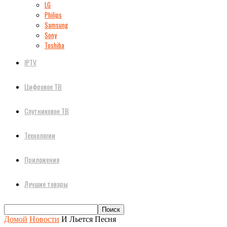
LG
Philips
Samsung
Sony
Toshiba
IPTV
Цифровое ТВ
Спутниковое ТВ
Технологии
Приложения
Лучшие товары
Домой
Новости
И Льется Песня