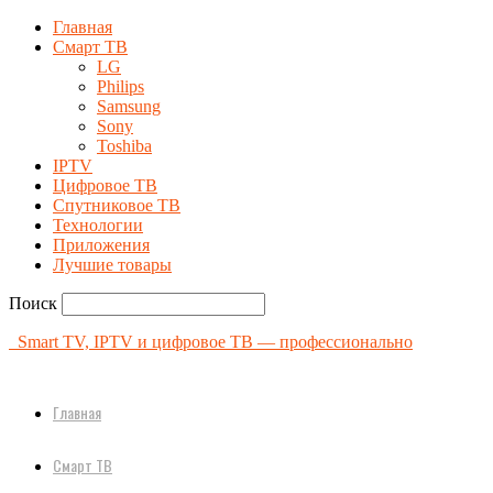
Главная
Смарт ТВ
LG
Philips
Samsung
Sony
Toshiba
IPTV
Цифровое ТВ
Спутниковое ТВ
Технологии
Приложения
Лучшие товары
Поиск
Smart TV, IPTV и цифровое ТВ — профессионально
Главная
Смарт ТВ