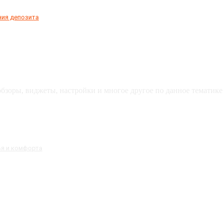
ния депозита
зоры, виджеты, настройки и многое другое по данное тематике 
ья и комфорта