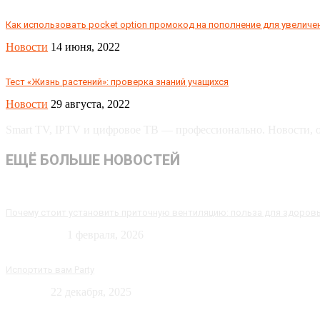
Как использовать pocket option промокод на пополнение для увеличе
Новости
14 июня, 2022
Тест «Жизнь растений»: проверка знаний учащихся
Новости
29 августа, 2022
Smart TV, IPTV и цифровое ТВ — профессионально. Новости, об
ЕЩЁ БОЛЬШЕ НОВОСТЕЙ
Почему стоит установить приточную вентиляцию: польза для здоров
Технологии
1 февраля, 2026
Испортить вам Party
Новости
22 декабря, 2025