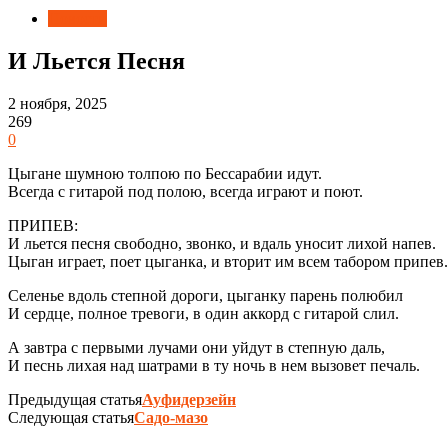
Новости
И Льется Песня
2 ноября, 2025
269
0
Цыгане шумною толпою по Бессарабии идут.
Всегда с гитарой под полою, всегда играют и поют.
ПРИПЕВ:
И льется песня свободно, звонко, и вдаль уносит лихой напев.
Цыган играет, поет цыганка, и вторит им всем табором припев.
Селенье вдоль степной дороги, цыганку парень полюбил
И сердце, полное тревоги, в один аккорд с гитарой слил.
А завтра с первыми лучами они уйдут в степную даль,
И песнь лихая над шатрами в ту ночь в нем вызовет печаль.
Предыдущая статья
Ауфидерзейн
Следующая статья
Садо-мазо