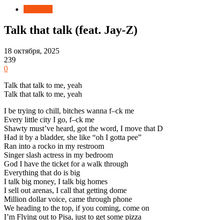
Новости
Talk that talk (feat. Jay-Z)
18 октября, 2025
239
0
Talk that talk to me, yeah
Talk that talk to me, yeah
I be trying to chill, bitches wanna f–ck me
Every little city I go, f–ck me
Shawty must’ve heard, got the word, I move that D
Had it by a bladder, she like “oh I gotta pee”
Ran into a rocko in my restroom
Singer slash actress in my bedroom
God I have the ticket for a walk through
Everything that do is big
I talk big money, I talk big homes
I sell out arenas, I call that getting dome
Million dollar voice, came through phone
We heading to the top, if you coming, come on
I’m Flying out to Pisa, just to get some pizza