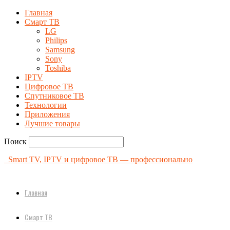
Главная
Смарт ТВ
LG
Philips
Samsung
Sony
Toshiba
IPTV
Цифровое ТВ
Спутниковое ТВ
Технологии
Приложения
Лучшие товары
Поиск
Smart TV, IPTV и цифровое ТВ — профессионально
Главная
Смарт ТВ