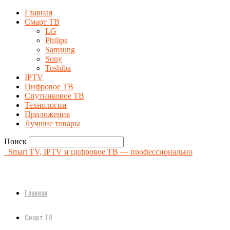
Главная
Смарт ТВ
LG
Philips
Samsung
Sony
Toshiba
IPTV
Цифровое ТВ
Спутниковое ТВ
Технологии
Приложения
Лучшие товары
Поиск
Smart TV, IPTV и цифровое ТВ — профессионально
Главная
Смарт ТВ