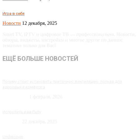
Игра в себя
Новости
12 декабря, 2025
Smart TV, IPTV и цифровое ТВ — профессионально. Новости,
обзоры, виджеты, настройки и многое другое по данное
тематике только для Вас!
ЕЩЁ БОЛЬШЕ НОВОСТЕЙ
Почему стоит установить приточную вентиляцию: польза для
здоровья и комфорта
Технологии
1 февраля, 2026
Испортить вам Party
Новости
22 декабря, 2025
Undercover