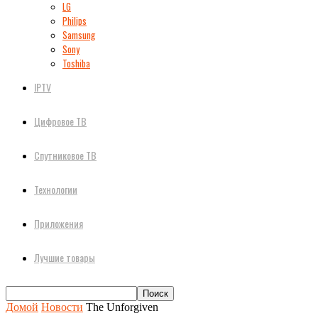
LG
Philips
Samsung
Sony
Toshiba
IPTV
Цифровое ТВ
Спутниковое ТВ
Технологии
Приложения
Лучшие товары
Домой
Новости
The Unforgiven