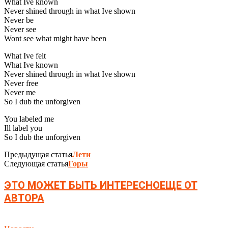
What Ive known
Never shined through in what Ive shown
Never be
Never see
Wont see what might have been
What Ive felt
What Ive known
Never shined through in what Ive shown
Never free
Never me
So I dub the unforgiven
You labeled me
Ill label you
So I dub the unforgiven
Предыдущая статья
Лети
Следующая статья
Горы
ЭТО МОЖЕТ БЫТЬ ИНТЕРЕСНО
ЕЩЕ ОТ
АВТОРА