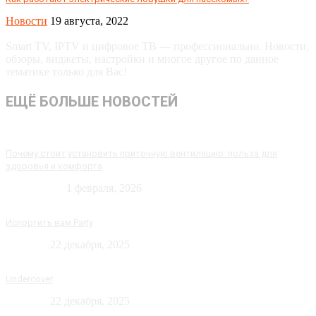
Новости
19 августа, 2022
Smart TV, IPTV и цифровое ТВ — профессионально. Новости,
обзоры, виджеты, настройки и многое другое по данное
тематике только для Вас!
ЕЩЁ БОЛЬШЕ НОВОСТЕЙ
Почему стоит установить приточную вентиляцию: польза для
здоровья и комфорта
Технологии
1 февраля, 2026
Испортить вам Party
Новости
22 декабря, 2025
Undercover
Новости
22 декабря, 2025