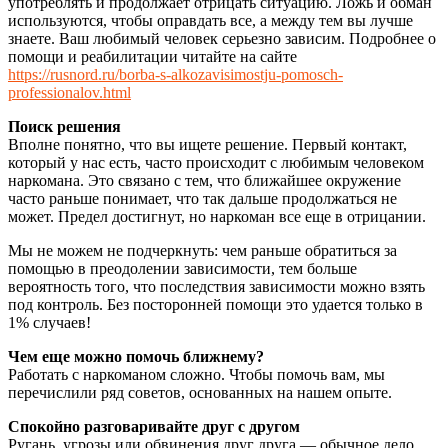
употреблять и продолжает отрицать ситуацию. Ложь и обман
используются, чтобы оправдать все, а между тем вы лучше
знаете. Ваш любимый человек серьезно зависим. Подробнее о
помощи и реабилитации читайте на сайте
https://rusnord.ru/borba-s-alkozavisimostju-pomosch-
professionalov.html
Поиск решения
Вполне понятно, что вы ищете решение. Первый контакт,
который у нас есть, часто происходит с любимым человеком
наркомана. Это связано с тем, что ближайшее окружение
часто раньше понимает, что так дальше продолжаться не
может. Предел достигнут, но наркоман все еще в отрицании.
Мы не можем не подчеркнуть: чем раньше обратиться за
помощью в преодолении зависимости, тем больше
вероятность того, что последствия зависимости можно взять
под контроль. Без посторонней помощи это удается только в
1% случаев!
Чем еще можно помочь ближнему?
Работать с наркоманом сложно. Чтобы помочь вам, мы
перечислили ряд советов, основанных на нашем опыте.
Спокойно разговаривайте друг с другом
Ругань, угрозы или обвинения друг друга — обычное дело