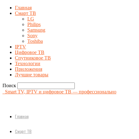
Главная
Смарт ТВ
LG
Philips
Samsung
Sony
Toshiba
IPTV
Цифровое ТВ
Спутниковое ТВ
Технологии
Приложения
Лучшие товары
Поиск
Smart TV, IPTV и цифровое ТВ — профессионально
Главная
Смарт ТВ