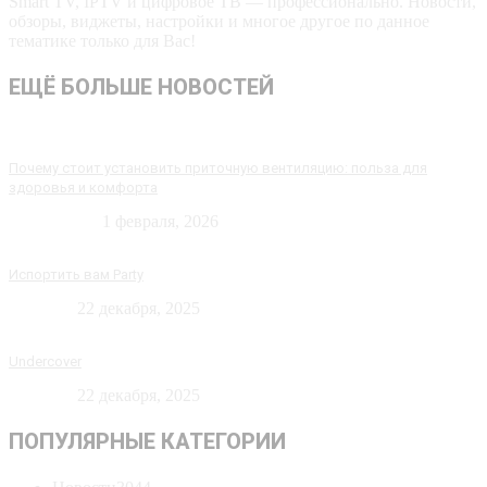
Smart TV, IPTV и цифровое ТВ — профессионально. Новости,
обзоры, виджеты, настройки и многое другое по данное
тематике только для Вас!
ЕЩЁ БОЛЬШЕ НОВОСТЕЙ
Почему стоит установить приточную вентиляцию: польза для
здоровья и комфорта
Технологии
1 февраля, 2026
Испортить вам Party
Новости
22 декабря, 2025
Undercover
Новости
22 декабря, 2025
ПОПУЛЯРНЫЕ КАТЕГОРИИ