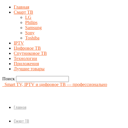
Главная
Смарт ТВ
LG
Philips
Samsung
Sony
Toshiba
IPTV
Цифровое ТВ
Спутниковое ТВ
Технологии
Приложения
Лучшие товары
Поиск
Smart TV, IPTV и цифровое ТВ — профессионально
Главная
Смарт ТВ