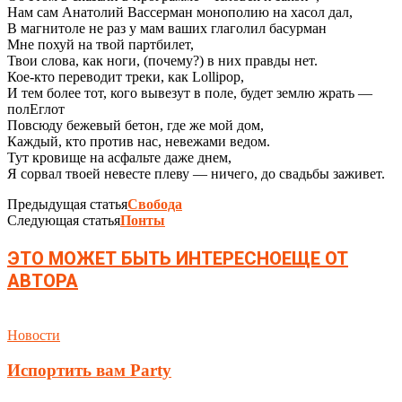
Нам сам Анатолий Вассерман монополию на хасол дал,
В магнитоле не раз у мам ваших глаголил басурман
Мне похуй на твой партбилет,
Твои слова, как ноги, (почему?) в них правды нет.
Кое-кто переводит треки, как Lollipop,
И тем более тот, кого вывезут в поле, будет землю жрать —
полЕглот
Повсюду бежевый бетон, где же мой дом,
Каждый, кто против нас, невежами ведом.
Тут кровище на асфальте даже днем,
Я сорвал твоей невесте плеву — ничего, до свадьбы заживет.
Предыдущая статья
Свобода
Следующая статья
Понты
ЭТО МОЖЕТ БЫТЬ ИНТЕРЕСНО
ЕЩЕ ОТ
АВТОРА
Новости
Испортить вам Party