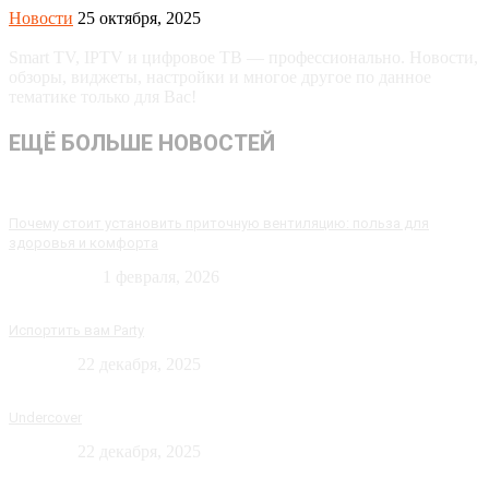
Новости
25 октября, 2025
Smart TV, IPTV и цифровое ТВ — профессионально. Новости,
обзоры, виджеты, настройки и многое другое по данное
тематике только для Вас!
ЕЩЁ БОЛЬШЕ НОВОСТЕЙ
Почему стоит установить приточную вентиляцию: польза для
здоровья и комфорта
Технологии
1 февраля, 2026
Испортить вам Party
Новости
22 декабря, 2025
Undercover
Новости
22 декабря, 2025