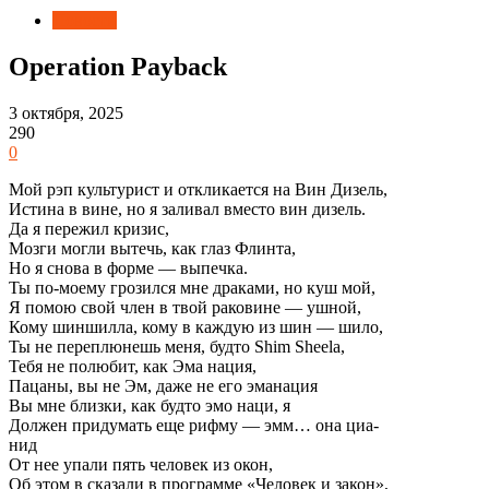
Новости
Operation Payback
3 октября, 2025
290
0
Мой рэп культурист и откликается на Вин Дизель,
Истина в вине, но я заливал вместо вин дизель.
Да я пережил кризис,
Мозги могли вытечь, как глаз Флинта,
Но я снова в форме — выпечка.
Ты по-моему грозился мне драками, но куш мой,
Я помою свой член в твой раковине — ушной,
Кому шиншилла, кому в каждую из шин — шило,
Ты не переплюнешь меня, будто Shim Sheela,
Тебя не полюбит, как Эма нация,
Пацаны, вы не Эм, даже не его эманация
Вы мне близки, как будто эмо наци, я
Должен придумать еще рифму — эмм… она циа-
нид
От нее упали пять человек из окон,
Об этом в сказали в программе «Человек и закон»,