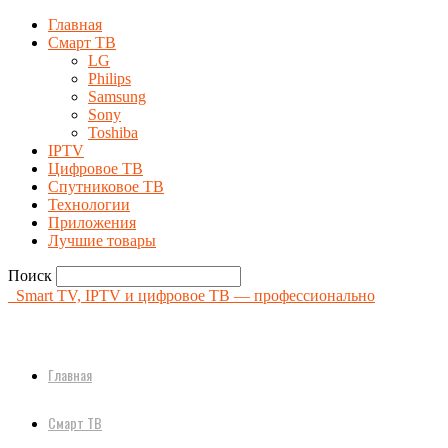
Главная
Смарт ТВ
LG
Philips
Samsung
Sony
Toshiba
IPTV
Цифровое ТВ
Спутниковое ТВ
Технологии
Приложения
Лучшие товары
Поиск
Smart TV, IPTV и цифровое ТВ — профессионально
Главная
Смарт ТВ