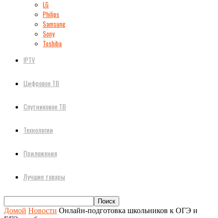
LG
Philips
Samsung
Sony
Toshiba
IPTV
Цифровое ТВ
Спутниковое ТВ
Технологии
Приложения
Лучшие товары
Домой
Новости
Онлайн-подготовка школьников к ОГЭ и