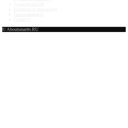
Технологии
128
Вопросы и ответы
104
Приложения
53
Спорт
15
© Aboutsmarttv.RU