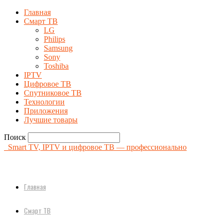
Главная
Смарт ТВ
LG
Philips
Samsung
Sony
Toshiba
IPTV
Цифровое ТВ
Спутниковое ТВ
Технологии
Приложения
Лучшие товары
Поиск
Smart TV, IPTV и цифровое ТВ — профессионально
Главная
Смарт ТВ