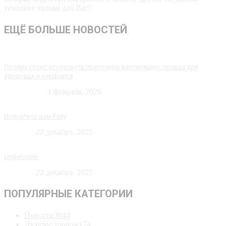
тематике только для Вас!
ЕЩЁ БОЛЬШЕ НОВОСТЕЙ
Почему стоит установить приточную вентиляцию: польза для
здоровья и комфорта
Технологии
1 февраля, 2026
Испортить вам Party
Новости
22 декабря, 2025
Undercover
Новости
22 декабря, 2025
ПОПУЛЯРНЫЕ КАТЕГОРИИ
Новости
3044
Лучшие товары
174