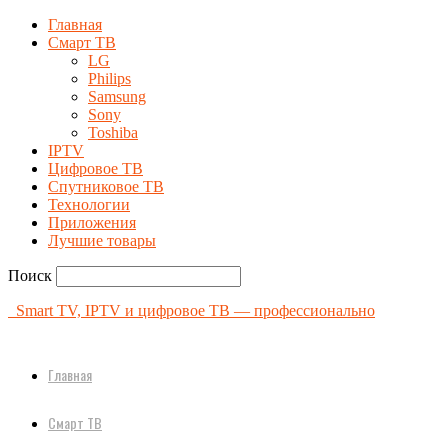
Главная
Смарт ТВ
LG
Philips
Samsung
Sony
Toshiba
IPTV
Цифровое ТВ
Спутниковое ТВ
Технологии
Приложения
Лучшие товары
Поиск
Smart TV, IPTV и цифровое ТВ — профессионально
Главная
Смарт ТВ