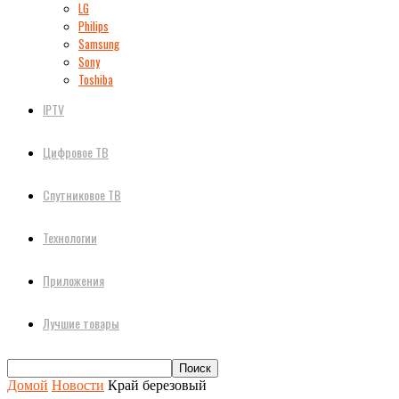
LG
Philips
Samsung
Sony
Toshiba
IPTV
Цифровое ТВ
Спутниковое ТВ
Технологии
Приложения
Лучшие товары
Домой
Новости
Край березовый