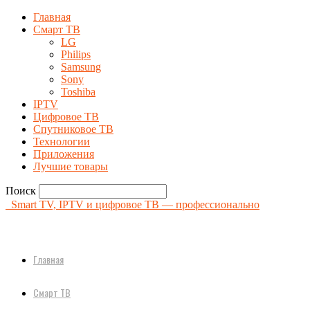
Главная
Смарт ТВ
LG
Philips
Samsung
Sony
Toshiba
IPTV
Цифровое ТВ
Спутниковое ТВ
Технологии
Приложения
Лучшие товары
Поиск
Smart TV, IPTV и цифровое ТВ — профессионально
Главная
Смарт ТВ