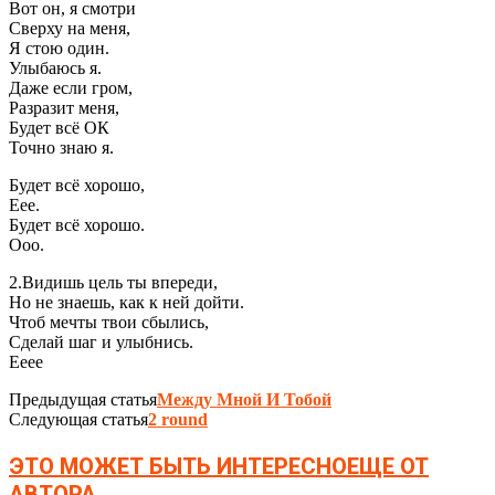
Вот он, я смотри
Сверху на меня,
Я стою один.
Улыбаюсь я.
Даже если гром,
Разразит меня,
Будет всё ОК
Точно знаю я.
Будет всё хорошо,
Еее.
Будет всё хорошо.
Ооо.
2.Видишь цель ты впереди,
Но не знаешь, как к ней дойти.
Чтоб мечты твои сбылись,
Сделай шаг и улыбнись.
Ееее
Предыдущая статья
Между Мной И Тобой
Следующая статья
2 round
ЭТО МОЖЕТ БЫТЬ ИНТЕРЕСНО
ЕЩЕ ОТ
АВТОРА