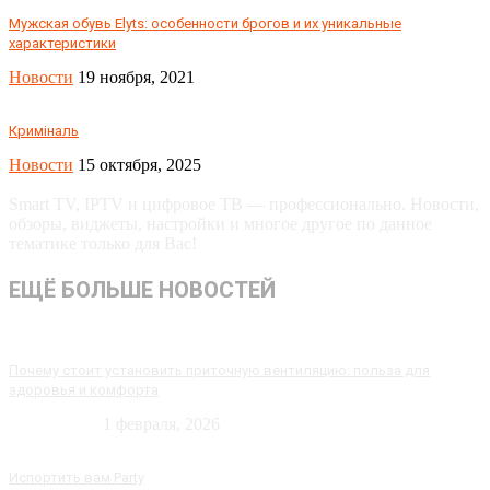
Мужская обувь Elyts: особенности брогов и их уникальные
характеристики
Новости
19 ноября, 2021
Криміналь
Новости
15 октября, 2025
Smart TV, IPTV и цифровое ТВ — профессионально. Новости,
обзоры, виджеты, настройки и многое другое по данное
тематике только для Вас!
ЕЩЁ БОЛЬШЕ НОВОСТЕЙ
Почему стоит установить приточную вентиляцию: польза для
здоровья и комфорта
Технологии
1 февраля, 2026
Испортить вам Party