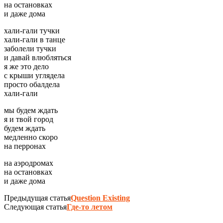
на остановках
и даже дома
хали-гали тучки
хали-гали в танце
заболели тучки
и давай влюбляться
я же это дело
с крыши углядела
просто обалдела
хали-гали
мы будем ждать
я и твой город
будем ждать
медленно скоро
на перронах
на аэродромах
на остановках
и даже дома
Предыдущая статья
Question Existing
Следующая статья
Где-то летом