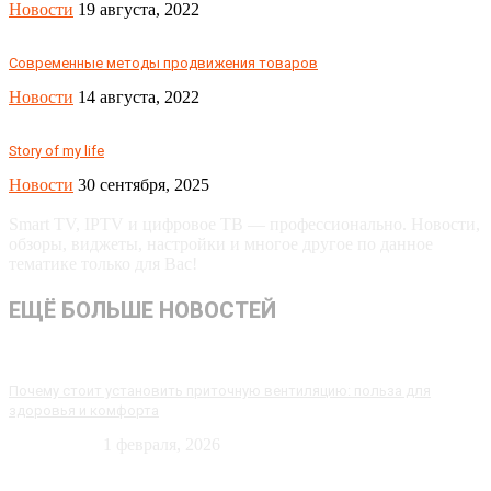
Новости
19 августа, 2022
Современные методы продвижения товаров
Новости
14 августа, 2022
Story of my life
Новости
30 сентября, 2025
Smart TV, IPTV и цифровое ТВ — профессионально. Новости,
обзоры, виджеты, настройки и многое другое по данное
тематике только для Вас!
ЕЩЁ БОЛЬШЕ НОВОСТЕЙ
Почему стоит установить приточную вентиляцию: польза для
здоровья и комфорта
Технологии
1 февраля, 2026