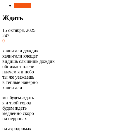
Новости
Ждать
15 октября, 2025
247
0
хали-гали дождик
хали-гали хлещет
видишь слышишь дождик
обнимает плечи
плачем я и небо
ты же уезжаешь
в теплые наверно
хали-гали
мы будем ждать
я и твой город
будем ждать
медленно скоро
на перронах
на аэродромах