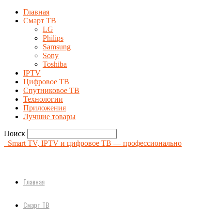
Главная
Смарт ТВ
LG
Philips
Samsung
Sony
Toshiba
IPTV
Цифровое ТВ
Спутниковое ТВ
Технологии
Приложения
Лучшие товары
Поиск
Smart TV, IPTV и цифровое ТВ — профессионально
Главная
Смарт ТВ