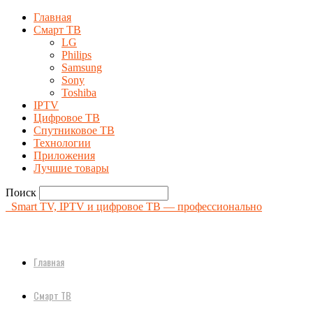
Главная
Смарт ТВ
LG
Philips
Samsung
Sony
Toshiba
IPTV
Цифровое ТВ
Спутниковое ТВ
Технологии
Приложения
Лучшие товары
Поиск
Smart TV, IPTV и цифровое ТВ — профессионально
Главная
Смарт ТВ