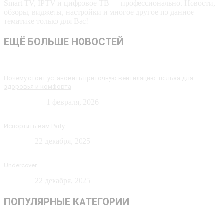
Smart TV, IPTV и цифровое ТВ — профессионально. Новости,
обзоры, виджеты, настройки и многое другое по данное
тематике только для Вас!
ЕЩЁ БОЛЬШЕ НОВОСТЕЙ
Почему стоит установить приточную вентиляцию: польза для
здоровья и комфорта
Технологии
1 февраля, 2026
Испортить вам Party
Новости
22 декабря, 2025
Undercover
Новости
22 декабря, 2025
ПОПУЛЯРНЫЕ КАТЕГОРИИ