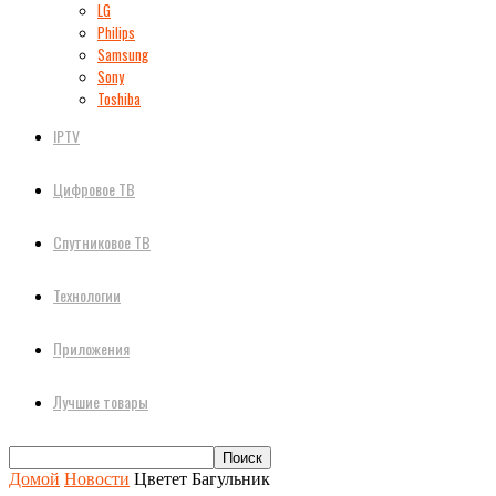
LG
Philips
Samsung
Sony
Toshiba
IPTV
Цифровое ТВ
Спутниковое ТВ
Технологии
Приложения
Лучшие товары
Домой
Новости
Цветет Багульник