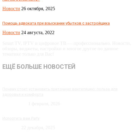
Новости
26 октября, 2025
Помощь адвоката при взыскании убытков с застройщика
Новости
24 августа, 2022
Smart TV, IPTV и цифровое ТВ — профессионально. Новости,
обзоры, виджеты, настройки и многое другое по данное
тематике только для Вас!
ЕЩЁ БОЛЬШЕ НОВОСТЕЙ
Почему стоит установить приточную вентиляцию: польза для
здоровья и комфорта
Технологии
1 февраля, 2026
Испортить вам Party
Новости
22 декабря, 2025