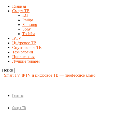
Главная
Смарт ТВ
LG
Philips
Samsung
Sony
Toshiba
IPTV
Цифровое ТВ
Спутниковое ТВ
Технологии
Приложения
Лучшие товары
Поиск
Smart TV, IPTV и цифровое ТВ — профессионально
Главная
Смарт ТВ