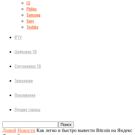
LG
Philips
Samsung
Sony
Toshiba
IPTV
Цифровое ТВ
Спутниковое ТВ
Технологии
Приложения
Лучшие товары
Домой
Новости
Как легко и быстро вывести Bitcoin на Яндекс