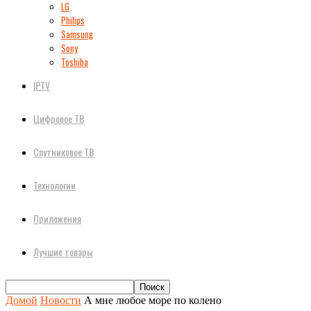
LG
Philips
Samsung
Sony
Toshiba
IPTV
Цифровое ТВ
Спутниковое ТВ
Технологии
Приложения
Лучшие товары
Домой
Новости
А мне любое море по колено