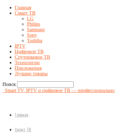
Главная
Смарт ТВ
LG
Philips
Samsung
Sony
Toshiba
IPTV
Цифровое ТВ
Спутниковое ТВ
Технологии
Приложения
Лучшие товары
Поиск
Smart TV, IPTV и цифровое ТВ — профессионально
Главная
Смарт ТВ