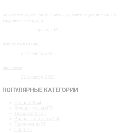
Почему стоит установить приточную вентиляцию: польза для
здоровья и комфорта
Технологии
1 февраля, 2026
Испортить вам Party
Новости
22 декабря, 2025
Undercover
Новости
22 декабря, 2025
ПОПУЛЯРНЫЕ КАТЕГОРИИ
Новости
3044
Лучшие товары
174
Технологии
128
Вопросы и ответы
104
Приложения
53
Спорт
15