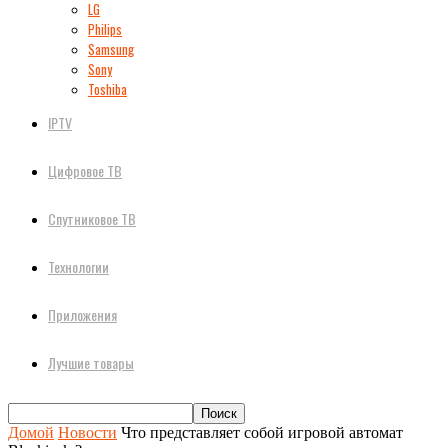
LG
Philips
Samsung
Sony
Toshiba
IPTV
Цифровое ТВ
Спутниковое ТВ
Технологии
Приложения
Лучшие товары
Домой
Новости
Что представляет собой игровой автомат