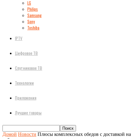
LG
Philips
Samsung
Sony
Toshiba
IPTV
Цифровое ТВ
Спутниковое ТВ
Технологии
Приложения
Лучшие товары
Домой
Новости
Плюсы комплексных обедов с доставкой на