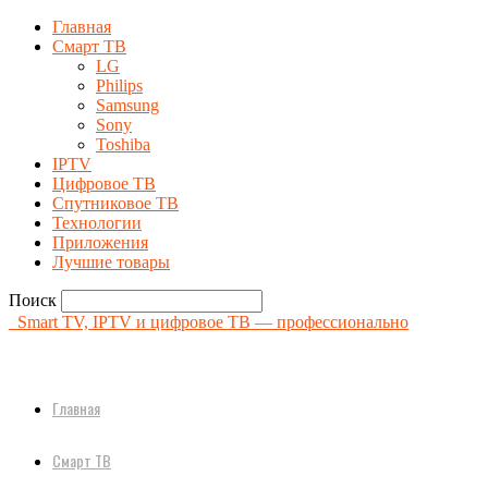
Главная
Смарт ТВ
LG
Philips
Samsung
Sony
Toshiba
IPTV
Цифровое ТВ
Спутниковое ТВ
Технологии
Приложения
Лучшие товары
Поиск
Smart TV, IPTV и цифровое ТВ — профессионально
Главная
Смарт ТВ