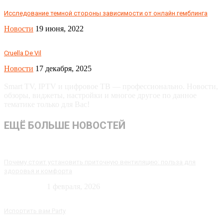
Исследование темной стороны зависимости от онлайн гемблинга
Новости
19 июня, 2022
Cruella De Vil
Новости
17 декабря, 2025
Smart TV, IPTV и цифровое ТВ — профессионально. Новости,
обзоры, виджеты, настройки и многое другое по данное
тематике только для Вас!
ЕЩЁ БОЛЬШЕ НОВОСТЕЙ
Почему стоит установить приточную вентиляцию: польза для
здоровья и комфорта
Технологии
1 февраля, 2026
Испортить вам Party