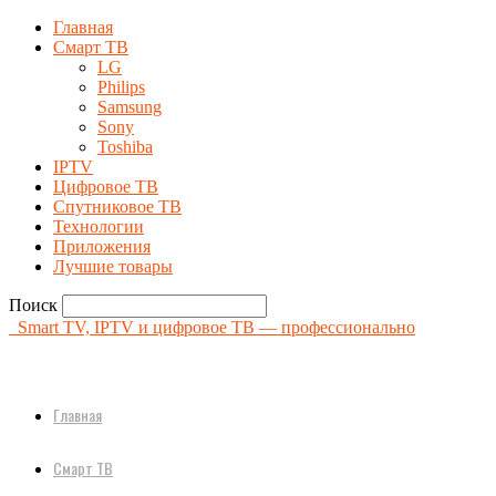
Главная
Смарт ТВ
LG
Philips
Samsung
Sony
Toshiba
IPTV
Цифровое ТВ
Спутниковое ТВ
Технологии
Приложения
Лучшие товары
Поиск
Smart TV, IPTV и цифровое ТВ — профессионально
Главная
Смарт ТВ