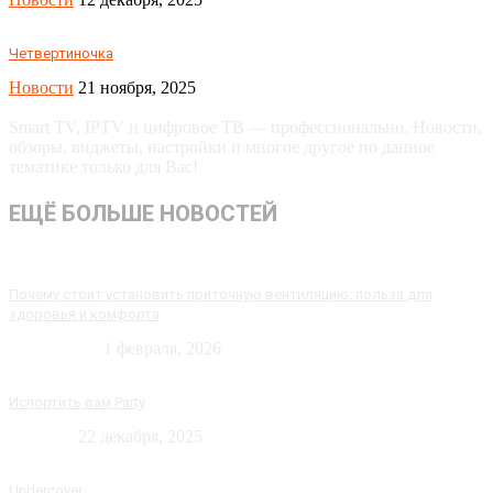
Четвертиночка
Новости
21 ноября, 2025
Smart TV, IPTV и цифровое ТВ — профессионально. Новости,
обзоры, виджеты, настройки и многое другое по данное
тематике только для Вас!
ЕЩЁ БОЛЬШЕ НОВОСТЕЙ
Почему стоит установить приточную вентиляцию: польза для
здоровья и комфорта
Технологии
1 февраля, 2026
Испортить вам Party
Новости
22 декабря, 2025
Undercover