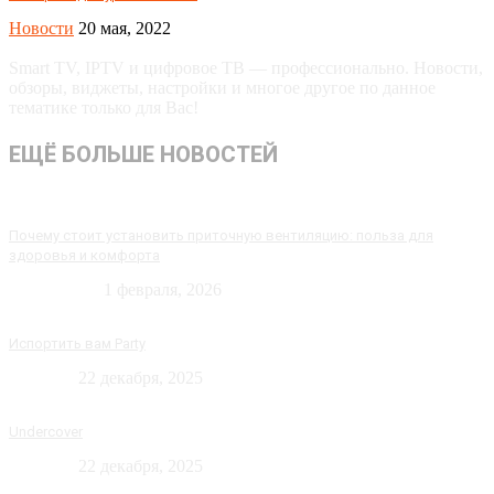
Новости
20 мая, 2022
Smart TV, IPTV и цифровое ТВ — профессионально. Новости,
обзоры, виджеты, настройки и многое другое по данное
тематике только для Вас!
ЕЩЁ БОЛЬШЕ НОВОСТЕЙ
Почему стоит установить приточную вентиляцию: польза для
здоровья и комфорта
Технологии
1 февраля, 2026
Испортить вам Party
Новости
22 декабря, 2025
Undercover
Новости
22 декабря, 2025