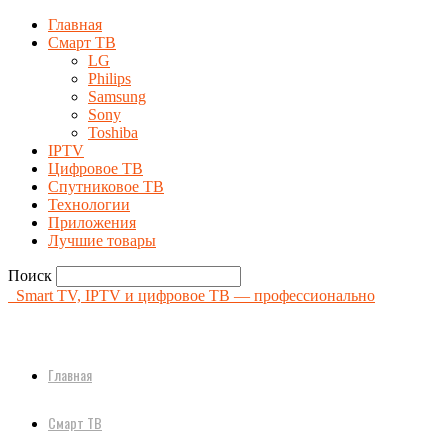
Главная
Смарт ТВ
LG
Philips
Samsung
Sony
Toshiba
IPTV
Цифровое ТВ
Спутниковое ТВ
Технологии
Приложения
Лучшие товары
Поиск
Smart TV, IPTV и цифровое ТВ — профессионально
Главная
Смарт ТВ