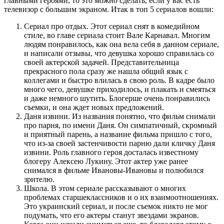
главными героями, то это можно сделать, если у вас есть
телевизор с большим экраном. Итак в топ 5 сериалов вошли:
Сериал про отдых. Этот сериал снят в комедийном
стиле, во главе сериала стоит Вале Карнавал. Многим
людям понравилось, как она вела себя в данном сериале,
и написали отзывы, что девушка хорошо справилась со
своей актерской задачей. Представительница
прекрасного пола сразу же нашла общий язык с
коллегами и быстро влилась в свою роль. В кадре было
много чего, девушке приходилось, и плакать и смеяться
и даже немного шутить. Блогерше очень понравились
съемки, и она ждет новых предложений.
Даня извини. Из названия понятно, что фильм снимали
про парня, по имени Даня. Он симпатичный, скромный
и приятный парень, а название фильма пришло с того,
что из-за своей застенчивости парню дали кличку Даня
извини. Роль главного героя досталась известному
блогеру Алексею Лукину. Этот актер уже ранее
снимался в фильме Ивановы-Ивановы и полюбился
зрителю.
Школа. В этом сериале рассказывают о многих
проблемах старшеклассников и о их взаимоотношениях.
Это украинский сериал, и после съемок никто не мог
подумать, что его актеры станут звездами экранов.