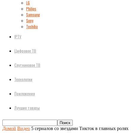
LG
Philips
Samsung
Sony
Toshiba
IPTV
Цифровое ТВ
Спутниковое ТВ
Технологии
Приложения
Лучшие товары
Домой
Видео
5 сериалов со звездами Тикток в главных ролях