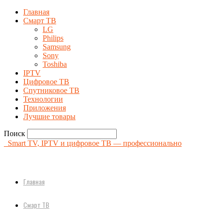
Главная
Смарт ТВ
LG
Philips
Samsung
Sony
Toshiba
IPTV
Цифровое ТВ
Спутниковое ТВ
Технологии
Приложения
Лучшие товары
Поиск
Smart TV, IPTV и цифровое ТВ — профессионально
Главная
Смарт ТВ