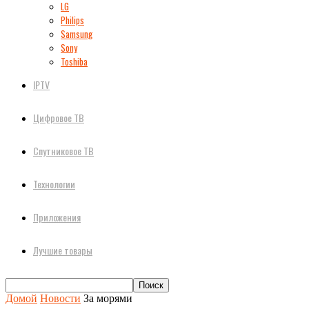
LG
Philips
Samsung
Sony
Toshiba
IPTV
Цифровое ТВ
Спутниковое ТВ
Технологии
Приложения
Лучшие товары
Домой
Новости
За морями