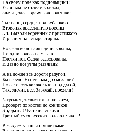
На своем поле как подпольщики?
Если нам не отлили колокол,
Значит, здесь время колокольчиков.
Ты звени, сердце, под рубашкою.
Второпях врассыпную вороны.
Эй! Выводи коренных с пристяжкою
И рванем на четыре сторны.
Но сколько лет лошади не кованы,
Ни одно колесо не мазано.
Плетки нет. Седла разворованы.
И давно все узлы развязаны.
А на дожде все дороги радугой!
Быть беде. Нынче нам до смеха ли?
Но если есть колокольчик под дугой,
Так, значит, все. Заряжай, поехали!
Загремим, засвистим, защелкаем,
Проберет до костей,до кончиков.
Эй,братва! Чуете печенками
Грозный смех русских колокольчиков?
Век жуем матюги с молитвами.
Век живем, хоть шары нам выколи.