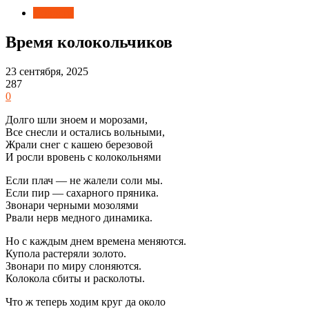
Новости
Время колокольчиков
23 сентября, 2025
287
0
Долго шли зноем и морозами,
Все снесли и остались вольными,
Жрали снег с кашею березовой
И росли вровень с колокольнями
Если плач — не жалели соли мы.
Если пир — сахарного пряника.
Звонари черными мозолями
Рвали нерв медного динамика.
Но с каждым днем времена меняются.
Купола растеряли золото.
Звонари по миру слоняются.
Колокола сбиты и расколоты.
Что ж теперь ходим круг да около