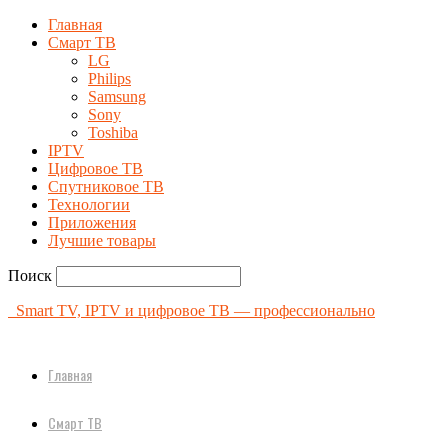
Главная
Смарт ТВ
LG
Philips
Samsung
Sony
Toshiba
IPTV
Цифровое ТВ
Спутниковое ТВ
Технологии
Приложения
Лучшие товары
Поиск
Smart TV, IPTV и цифровое ТВ — профессионально
Главная
Смарт ТВ