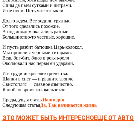
Спим да пьем сутками и литрами.
И не поем. Петь уже отвыкли.
Долго ждем. Все ходили грязные,
От того сделались похожие,
А под дождем оказались разные.
Большинство-то честные, хорошие.
И пусть разбит батюшка Царь-колокол,
Мы пришли с черными гитарами.
Ведь биг-бит, блюз и рок-н-ролл
Околдовали нас первыми ударами.
И в груди искры электричества.
Шапки в снег — и рваните звонче.
Свистопляс — славное язычество.
Я люблю время колокольчиков.
Предыдущая статья
Наши дни
Следующая статья
Да. Так начинается жизнь
ЭТО МОЖЕТ БЫТЬ ИНТЕРЕСНО
ЕЩЕ ОТ АВТО