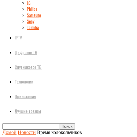
LG
Philips
Samsung
Sony
Toshiba
IPTV
Цифровое ТВ
Спутниковое ТВ
Технологии
Приложения
Лучшие товары
Домой
Новости
Время колокольчиков