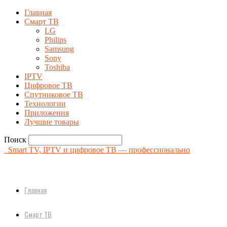
Главная
Смарт ТВ
LG
Philips
Samsung
Sony
Toshiba
IPTV
Цифровое ТВ
Спутниковое ТВ
Технологии
Приложения
Лучшие товары
Поиск
Smart TV, IPTV и цифровое ТВ — профессионально
Главная
Смарт ТВ