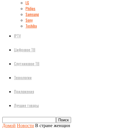
LG
Philips
Samsung
Sony
Toshiba
IPTV
Цифровое ТВ
Спутниковое ТВ
Технологии
Приложения
Лучшие товары
Домой
Новости
В стране женщин