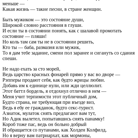
меньше —
Какая жизнь — такие песни, в стране женщин.
Быть мужиком — это состояние души,
Широкой словно расстояния в глуши.
И если ты в состоянии понять, как с шалавой промотать
состояние — пляши!
Но коль там сам ты не в состоянии решить,
Кто ты — баба, размазня или мужик,
То я дам тебе задание, смени пол заранее и сигануть со сдания
спеши.
Не надо ехать за сто морей,
Ведь царство красных фонарей прямо у вас во дворе —
Рэпперы продают себя, как будто жрицы любви.
Добавь им к единице нули, или жди целлюлит.
Этот баттл бордель, я отдохнул отлично в нем —
Меня учит терпимости этот публичный дом,
Будто страна, не требующая при въезде виз,
Ведь я ебу ее гражданок, будто секс-турист.
Азиаток, мулаток снять предлагают вам тут,
Но Адик вылетел, попытавшись снять панамку!
Короб тоже пас, ведь он больно добрый
И обращается со путанами, как Холден Колфилд,
Но я верну вам патриархат, как мормоны,