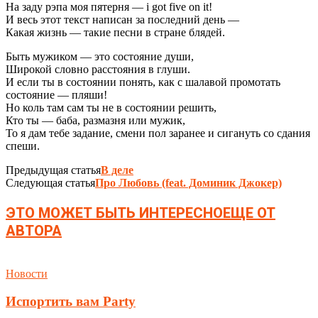
На заду рэпа моя пятерня — i got five on it!
И весь этот текст написан за последний день —
Какая жизнь — такие песни в стране блядей.
Быть мужиком — это состояние души,
Широкой словно расстояния в глуши.
И если ты в состоянии понять, как с шалавой промотать
состояние — пляши!
Но коль там сам ты не в состоянии решить,
Кто ты — баба, размазня или мужик,
То я дам тебе задание, смени пол заранее и сигануть со сдания
спеши.
Предыдущая статья
В деле
Следующая статья
Про Любовь (feat. Доминик Джокер)
ЭТО МОЖЕТ БЫТЬ ИНТЕРЕСНО
ЕЩЕ ОТ
АВТОРА
Новости
Испортить вам Party