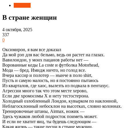
Новости
В стране женщин
4 октября, 2025
337
0
Оксимирон, я вам все доказал
Да мой рэп для вас бельмо, ведь он растет на глазах.
Вавилондон, у моих пацанов работы нет —
Ворованные кеды La coste и футболка Motorhead,
Мода — бред. Имидж ничто, но голод все.
Вчера кассир и полотер — нынче в поло shirt,
Пусть и самую малость, но я постоянно пытаюсь
Из кварталов, где хаос, вылезть из подвала в пентахус.
Агрессии много так что этом месте херово,
Если две хромосомы X и нету тестостерона.
Холодный озлобленный Лондон, кувырком по наклонной,
Неблагосклонный небосклон на высотках, словно колоннах.
Тренировочные штаны, Airmax, ножик —
Здесь чужаков любой подросток поиметь может.
И если не хватит яиц, ты будешь следующим —
Какая жизнь — такие песни в стране мужчин.