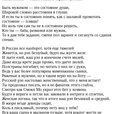
Быть мужиком — это состояние души,
Широкой словно расстояния в глуши.
И если ты в состоянии понять, как с шалавой промотать
состояние — пляши!
Но коль там сам ты не в состоянии решить,
Кто ты — баба, размазня или мужик,
То я дам тебе задание, смени пол заранее и сигануть со сдания
спеши.
В России все наоборот, хотя еще тяжелей
Живется, но рэп беззубый, будто вы жуете желе
И льете елей, ваш рэп в конечном счете милей,
Даже когда врете ради промо, что даете люлей.
Полстраны погибает, но читать о них не с руки,
Ведь у вас более популярны маменькины сынки,
Ряженые в мужчин, но я таким верю ни на йоту —
Русский рэп настолько женственный, что у меня встает!
Ты продолжал писать, но я не фанатик этого стайла,
Смотри как Смоки Мо украл этот бит у хозяина.
Будто в вериги и петли вас заковали в интриги и сплетни,
Женская логика, так что в итоге ваш рэп безликий и средний.
В жюри везде девицы сидят,
Коль я писклявый, почему нету яиц у тебя?
Вся ваша сцена в мыльном пузыре, хотя вокруг жести не