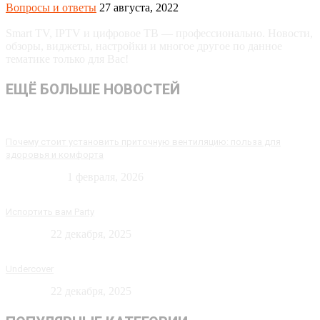
Вопросы и ответы
27 августа, 2022
Smart TV, IPTV и цифровое ТВ — профессионально. Новости,
обзоры, виджеты, настройки и многое другое по данное
тематике только для Вас!
ЕЩЁ БОЛЬШЕ НОВОСТЕЙ
Почему стоит установить приточную вентиляцию: польза для
здоровья и комфорта
Технологии
1 февраля, 2026
Испортить вам Party
Новости
22 декабря, 2025
Undercover
Новости
22 декабря, 2025