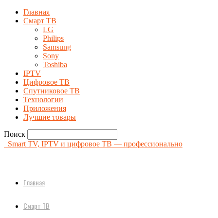
Главная
Смарт ТВ
LG
Philips
Samsung
Sony
Toshiba
IPTV
Цифровое ТВ
Спутниковое ТВ
Технологии
Приложения
Лучшие товары
Поиск
Smart TV, IPTV и цифровое ТВ — профессионально
Главная
Смарт ТВ