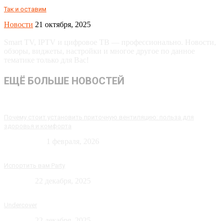
Так и оставим
Новости
21 октября, 2025
Smart TV, IPTV и цифровое ТВ — профессионально. Новости,
обзоры, виджеты, настройки и многое другое по данное
тематике только для Вас!
ЕЩЁ БОЛЬШЕ НОВОСТЕЙ
Почему стоит установить приточную вентиляцию: польза для
здоровья и комфорта
Технологии
1 февраля, 2026
Испортить вам Party
Новости
22 декабря, 2025
Undercover
Новости
22 декабря, 2025