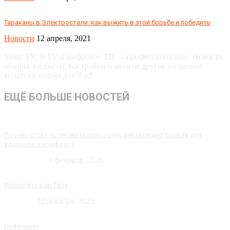
Тараканы в Электростали: как выжить в этой борьбе и победить
Новости
12 апреля, 2021
Smart TV, IPTV и цифровое ТВ — профессионально. Новости,
обзоры, виджеты, настройки и многое другое по данное
тематике только для Вас!
ЕЩЁ БОЛЬШЕ НОВОСТЕЙ
Почему стоит установить приточную вентиляцию: польза для
здоровья и комфорта
Технологии
1 февраля, 2026
Испортить вам Party
Новости
22 декабря, 2025
Undercover