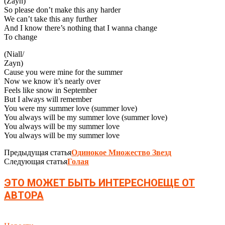
(Zayn)
So please don’t make this any harder
We can’t take this any further
And I know there’s nothing that I wanna change
To change
(Niall/
Zayn)
Cause you were mine for the summer
Now we know it’s nearly over
Feels like snow in September
But I always will remember
You were my summer love (summer love)
You always will be my summer love (summer love)
You always will be my summer love
You always will be my summer love
Предыдущая статья
Одинокое Множество Звезд
Следующая статья
Голая
ЭТО МОЖЕТ БЫТЬ ИНТЕРЕСНО
ЕЩЕ ОТ
АВТОРА