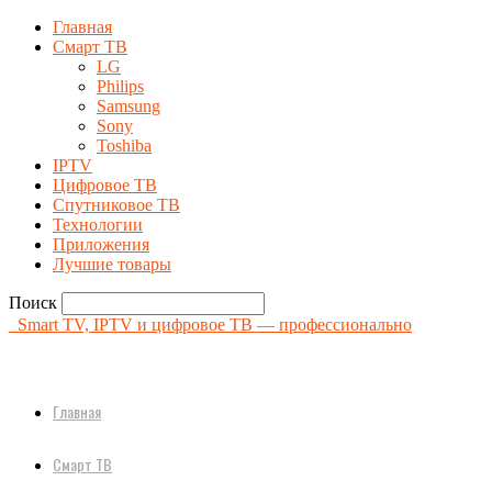
Главная
Смарт ТВ
LG
Philips
Samsung
Sony
Toshiba
IPTV
Цифровое ТВ
Спутниковое ТВ
Технологии
Приложения
Лучшие товары
Поиск
Smart TV, IPTV и цифровое ТВ — профессионально
Главная
Смарт ТВ