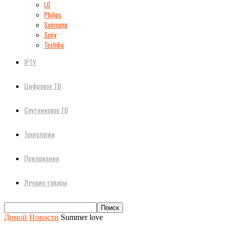
LG
Philips
Samsung
Sony
Toshiba
IPTV
Цифровое ТВ
Спутниковое ТВ
Технологии
Приложения
Лучшие товары
Домой
Новости
Summer love