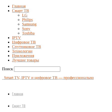
Главная
Смарт ТВ
LG
Philips
Samsung
Sony
Toshiba
IPTV
Цифровое ТВ
Спутниковое ТВ
Технологии
Приложения
Лучшие товары
Поиск
Smart TV, IPTV и цифровое ТВ — профессионально
Главная
Смарт ТВ