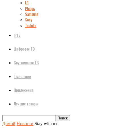
LG
Philips
Samsung
Sony
Toshiba
IPTV
Цифровое ТВ
Спутниковое ТВ
Технологии
Приложения
Лучшие товары
Домой
Новости
Stay with me