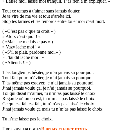
» Laisse moi, laisse moi tranquil. T’as rien a m’expliquer. «
Tout ce temps à t’aimer sans jamais douter.
Je te vire de ma vie et tout s’arrête ici.
Stop tes larmes et tes remords entre toi et moi c’est mort.
( «C’est pas c’que tu croit.» )
» Alors c’est quoi ! «
( «Mais ne me laisse pas.» )
» Vazy lache moi ! «
( «S’il te plait, pardonne moi.» )
» J’tai dit lache moi ! «
( «Attends !!» )
T’as longtemps hésiter, je n’ai jamais su pourquoi.
Tout fait pour m’éviter, je n’ai jamais su pourquoi.
T’as même pas essayer, je n’ai jamais su pourquoi.
J’nai jamais voulu ça, je n’ai jamais su pourquoi.
Toi qui disait m’aimer, tu n’m’as pas laissé le choix.
Regarde où on en est, tu n’m’as pas laissé le choix.
Ce qui est fait est fait, tu n’m’as pas laissé le choix.
J’nai jamais voulu ça mais tu n’m’as pas laissé le choix.
Tu n’me laisse pas le choix.
Предыдущая статья
В венах стынет ртуть