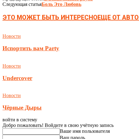
Следующая статья
Боль Это Любовь
ЭТО МОЖЕТ БЫТЬ ИНТЕРЕСНО
ЕЩЕ ОТ АВТО
Новости
Испортить вам Party
Новости
Undercover
Новости
Чёрные Дыры
войти в систему
Добро пожаловать! Войдите в свою учётную запись
Ваше имя пользователя
Ваш пароль