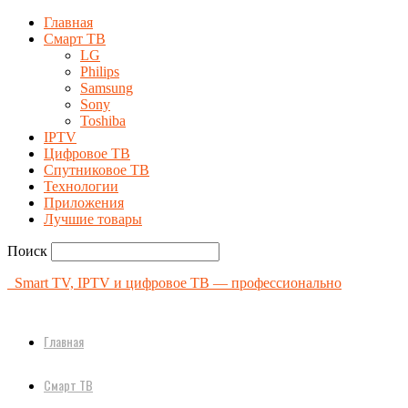
Главная
Смарт ТВ
LG
Philips
Samsung
Sony
Toshiba
IPTV
Цифровое ТВ
Спутниковое ТВ
Технологии
Приложения
Лучшие товары
Поиск
Smart TV, IPTV и цифровое ТВ — профессионально
Главная
Смарт ТВ