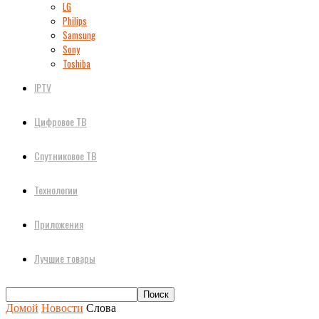
LG
Philips
Samsung
Sony
Toshiba
IPTV
Цифровое ТВ
Спутниковое ТВ
Технологии
Приложения
Лучшие товары
Домой
Новости
Слова