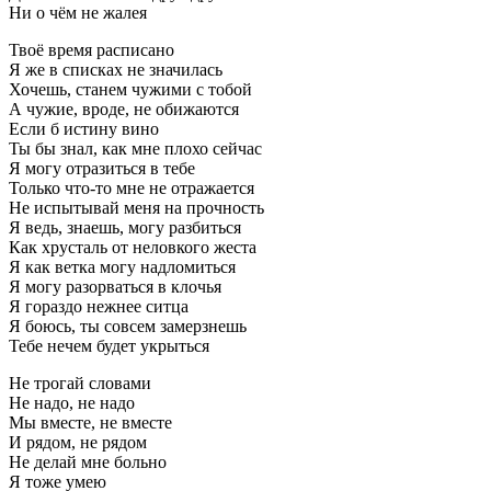
Ни о чём не жалея
Твоё время расписано
Я же в списках не значилась
Хочешь, станем чужими с тобой
А чужие, вроде, не обижаются
Если б истину вино
Ты бы знал, как мне плохо сейчас
Я могу отразиться в тебе
Только что-то мне не отражается
Не испытывай меня на прочность
Я ведь, знаешь, могу разбиться
Как хрусталь от неловкого жеста
Я как ветка могу надломиться
Я могу разорваться в клочья
Я гораздо нежнее ситца
Я боюсь, ты совсем замерзнешь
Тебе нечем будет укрыться
Не трогай словами
Не надо, не надо
Мы вместе, не вместе
И рядом, не рядом
Не делай мне больно
Я тоже умею