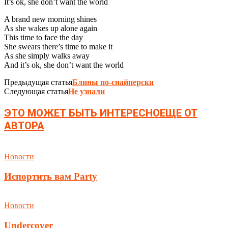
It’s ok, she don’t want the world
A brand new morning shines
As she wakes up alone again
This time to face the day
She swears there’s time to make it
As she simply walks away
And it’s ok, she don’t want the world
Предыдущая статья
Блины по-снайперски
Следующая статья
Не узнали
ЭТО МОЖЕТ БЫТЬ ИНТЕРЕСНО
ЕЩЕ ОТ
АВТОРА
Новости
Испортить вам Party
Новости
Undercover