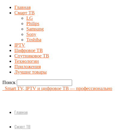
Главная
Смарт ТВ
LG
Philips
Samsung
Sony
Toshiba
IPTV
Цифровое ТВ
Спутниковое ТВ
Технологии
Приложения
Лучшие товары
Поиск
Smart TV, IPTV и цифровое ТВ — профессионально
Главная
Смарт ТВ