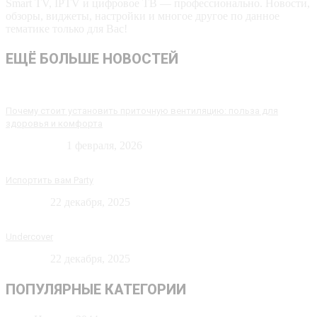
Smart TV, IPTV и цифровое ТВ — профессионально. Новости,
обзоры, виджеты, настройки и многое другое по данное
тематике только для Вас!
ЕЩЁ БОЛЬШЕ НОВОСТЕЙ
Почему стоит установить приточную вентиляцию: польза для
здоровья и комфорта
Технологии
1 февраля, 2026
Испортить вам Party
Новости
22 декабря, 2025
Undercover
Новости
22 декабря, 2025
ПОПУЛЯРНЫЕ КАТЕГОРИИ