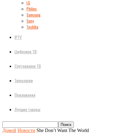
LG
Philips
Samsung
Sony
Toshiba
IPTV
Цифровое ТВ
Спутниковое ТВ
Технологии
Приложения
Лучшие товары
Домой
Новости
She Don’t Want The World