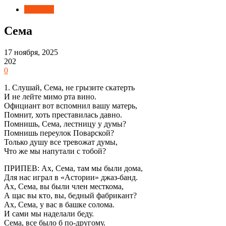
Новости
Сема
17 ноября, 2025
202
0
1. Слушай, Сема, не грызите скатерть
И не лейте мимо рта вино.
Официант вот вспомнил вашу матерь,
Помнит, хоть преставилась давно.
Помнишь, Сема, лестницу у думы?
Помнишь переулок Поварской?
Только душу все тревожат думы,
Что же мы напутали с тобой?
ПРИПЕВ: Ах, Сема, там мы были дома,
Для нас играл в «Астории» джаз-банд.
Ах, Сема, вы были член месткома,
А щас вы кто, вы, бедный фабрикант?
Ах, Сема, у вас в башке солома.
И сами мы наделали беду.
Сема, все было б по-другому.