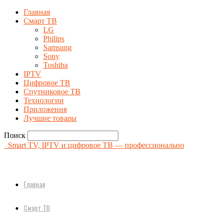
Главная
Смарт ТВ
LG
Philips
Samsung
Sony
Toshiba
IPTV
Цифровое ТВ
Спутниковое ТВ
Технологии
Приложения
Лучшие товары
Поиск
Smart TV, IPTV и цифровое ТВ — профессионально
Главная
Смарт ТВ