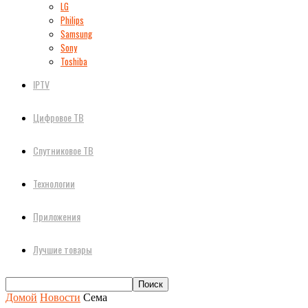
LG
Philips
Samsung
Sony
Toshiba
IPTV
Цифровое ТВ
Спутниковое ТВ
Технологии
Приложения
Лучшие товары
Домой
Новости
Сема