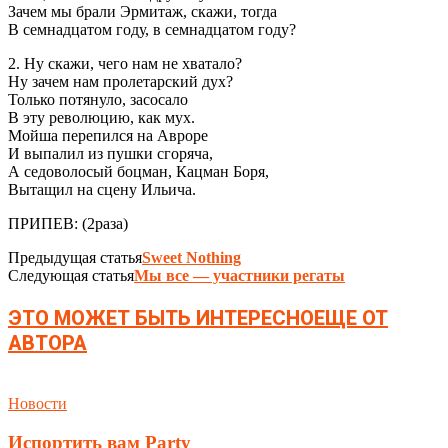
Зачем мы брали Эрмитаж, скажи, тогда
В семнадцатом году, в семнадцатом году?
2. Ну скажи, чего нам не хватало?
Ну зачем нам пролетарский дух?
Только потянуло, засосало
В эту революцию, как мух.
Мойша перепился на Авроре
И выпалил из пушки сгоряча,
А седоволосый боцман, Кацман Боря,
Вытащил на сцену Ильича.
ПРИПЕВ: (2раза)
Предыдущая статья
Sweet Nothing
Следующая статья
Мы все — участники регаты
ЭТО МОЖЕТ БЫТЬ ИНТЕРЕСНО
ЕЩЕ ОТ
АВТОРА
Новости
Испортить вам Party