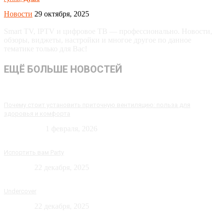
Новости
29 октября, 2025
Smart TV, IPTV и цифровое ТВ — профессионально. Новости,
обзоры, виджеты, настройки и многое другое по данное
тематике только для Вас!
ЕЩЁ БОЛЬШЕ НОВОСТЕЙ
Почему стоит установить приточную вентиляцию: польза для
здоровья и комфорта
Технологии
1 февраля, 2026
Испортить вам Party
Новости
22 декабря, 2025
Undercover
Новости
22 декабря, 2025