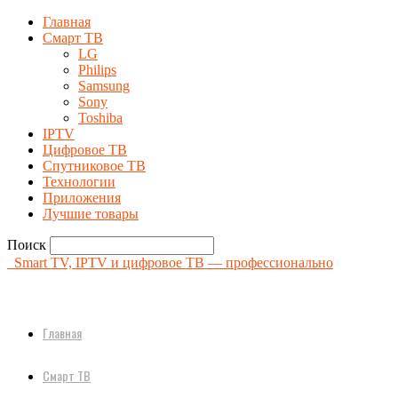
Главная
Смарт ТВ
LG
Philips
Samsung
Sony
Toshiba
IPTV
Цифровое ТВ
Спутниковое ТВ
Технологии
Приложения
Лучшие товары
Поиск
Smart TV, IPTV и цифровое ТВ — профессионально
Главная
Смарт ТВ