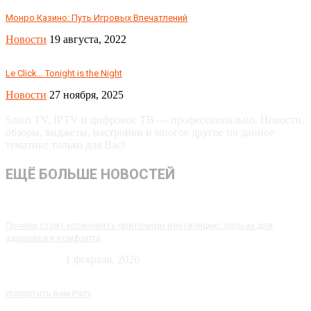
Монро Казино: Путь Игровых Впечатлений
Новости
19 августа, 2022
Le Click… Tonight is the Night
Новости
27 ноября, 2025
Smart TV, IPTV и цифровое ТВ — профессионально. Новости,
обзоры, виджеты, настройки и многое другое по данное
тематике только для Вас!
ЕЩЁ БОЛЬШЕ НОВОСТЕЙ
Почему стоит установить приточную вентиляцию: польза для
здоровья и комфорта
Технологии
1 февраля, 2026
Испортить вам Party