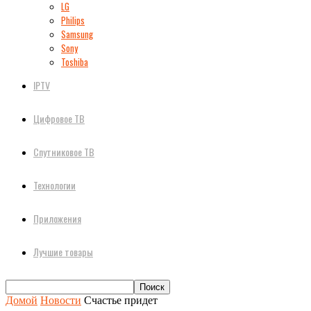
LG
Philips
Samsung
Sony
Toshiba
IPTV
Цифровое ТВ
Спутниковое ТВ
Технологии
Приложения
Лучшие товары
Домой
Новости
Счастье придет