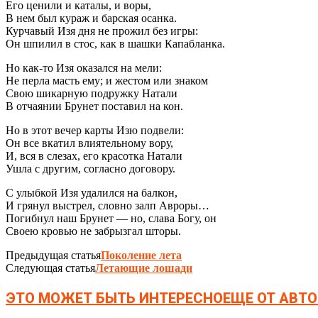
Его ценили и каталы, и воры,
В нем был кураж и барская осанка.
Курчавый Изя дня не прожил без игры:
Он шпилил в стос, как в шашки Капабланка.
Но как-то Изя оказался на мели:
Не перла масть ему; и жестом или знаком
Свою шикарную подружку Натали
В отчаянии Брунет поставил на кон.
Но в этот вечер карты Изю подвели:
Он все вкатил влиятельному вору,
И, вся в слезах, его красотка Натали
Ушла с другим, согласно договору.
С улыбкой Изя удалился на балкон,
И грянул выстрел, словно залп Авроры…
Погибнул наш Брунет — но, слава Богу, он
Своею кровью не забрызгал шторы.
Предыдущая статья
Поколение лета
Следующая статья
Летающие лошади
ЭТО МОЖЕТ БЫТЬ ИНТЕРЕСНО
ЕЩЕ ОТ АВТО