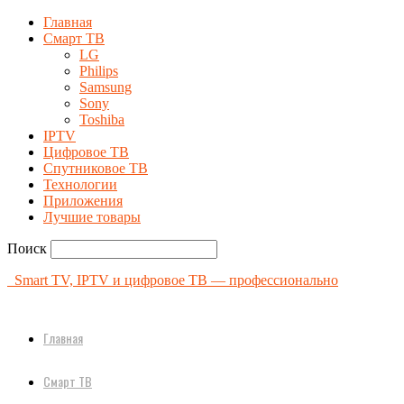
Главная
Смарт ТВ
LG
Philips
Samsung
Sony
Toshiba
IPTV
Цифровое ТВ
Спутниковое ТВ
Технологии
Приложения
Лучшие товары
Поиск
Smart TV, IPTV и цифровое ТВ — профессионально
Главная
Смарт ТВ