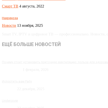
Смарт ТВ
4 августа, 2022
Нахреноза
Новости
13 ноября, 2025
Smart TV, IPTV и цифровое ТВ — профессионально. Новости, об
ЕЩЁ БОЛЬШЕ НОВОСТЕЙ
Почему стоит установить приточную вентиляцию: польза для здоров
Технологии
1 февраля, 2026
Испортить вам Party
Новости
22 декабря, 2025
Undercover