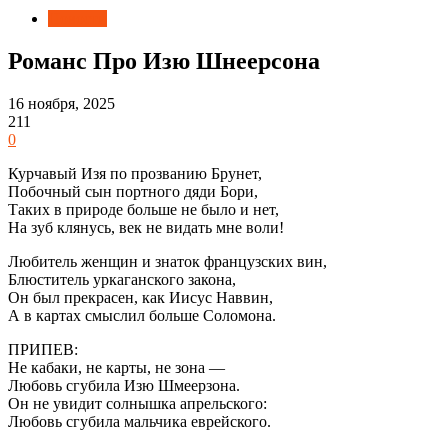
Новости
Романс Про Изю Шнеерсона
16 ноября, 2025
211
0
Курчавый Изя по прозванию Брунет,
Побочный сын портного дяди Бори,
Таких в природе больше не было и нет,
На зуб клянусь, век не видать мне воли!
Любитель женщин и знаток французских вин,
Блюститель уркаганского закона,
Он был прекрасен, как Иисус Наввин,
А в картах смыслил больше Соломона.
ПРИПЕВ:
Не кабаки, не карты, не зона —
Любовь сгубила Изю Шмеерзона.
Он не увидит солнышка апрельского:
Любовь сгубила мальчика еврейского.