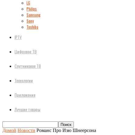
LG
Philips
Samsung
Sony
Toshiba
IPTV
Цифровое ТВ
Спутниковое ТВ
Технологии
Приложения
Лучшие товары
Домой
Новости
Романс Про Изю Шнеерсона