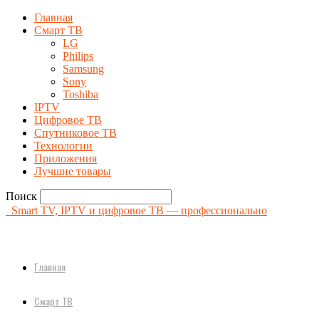
Главная
Смарт ТВ
LG
Philips
Samsung
Sony
Toshiba
IPTV
Цифровое ТВ
Спутниковое ТВ
Технологии
Приложения
Лучшие товары
Поиск
Smart TV, IPTV и цифровое ТВ — профессионально
Главная
Смарт ТВ