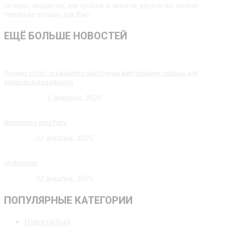
обзоры, виджеты, настройки и многое другое по данное
тематике только для Вас!
ЕЩЁ БОЛЬШЕ НОВОСТЕЙ
Почему стоит установить приточную вентиляцию: польза для
здоровья и комфорта
Технологии
1 февраля, 2026
Испортить вам Party
Новости
22 декабря, 2025
Undercover
Новости
22 декабря, 2025
ПОПУЛЯРНЫЕ КАТЕГОРИИ
Новости
3044