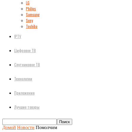
LG
Philips
Samsung
Sony
Toshiba
IPTV
Цифровое ТВ
Спутниковое ТВ
Технологии
Приложения
Лучшие товары
Домой
Новости
Помолчим