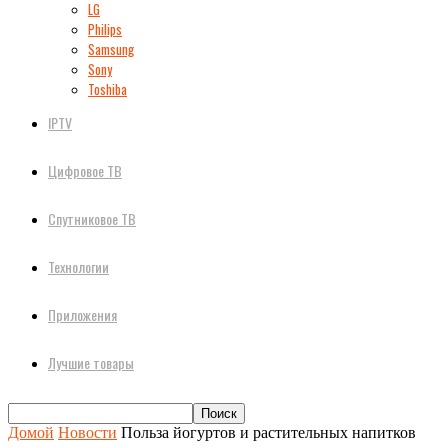
LG
Philips
Samsung
Sony
Toshiba
IPTV
Цифровое ТВ
Спутниковое ТВ
Технологии
Приложения
Лучшие товары
Домой
Новости
Польза йогуртов и растительных напитков