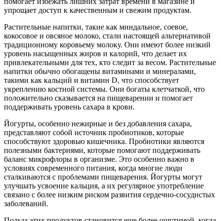
помогает избежать лишних затрат времени в магазине и
упрощает доступ к качественным и свежим продуктам.
Растительные напитки, такие как миндальное, соевое,
кокосовое и овсяное молоко, стали настоящей альтернативой
традиционному коровьему молоку. Они имеют более низкий
уровень насыщенных жиров и калорий, что делает их
привлекательными для тех, кто следит за весом. Растительные
напитки обычно обогащены витаминами и минералами,
такими как кальций и витамин D, что способствует
укреплению костной системы. Они богаты клетчаткой, что
положительно сказывается на пищеварении и помогает
поддерживать уровень сахара в крови.
Йогурты, особенно нежирные и без добавления сахара,
представляют собой источник пробиотиков, которые
способствуют здоровью кишечника. Пробиотики являются
полезными бактериями, которые помогают поддерживать
баланс микрофлоры в организме. Это особенно важно в
условиях современного питания, когда многие люди
сталкиваются с проблемами пищеварения. Йогурты могут
улучшать усвоение кальция, а их регулярное употребление
связано с более низким риском развития сердечно-сосудистых
заболеваний.
Польза этих продуктов становится еще более ощутимой, когда