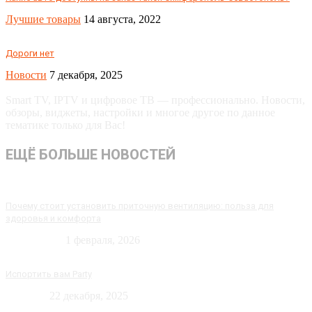
Лучшие товары
14 августа, 2022
Дороги нет
Новости
7 декабря, 2025
Smart TV, IPTV и цифровое ТВ — профессионально. Новости,
обзоры, виджеты, настройки и многое другое по данное
тематике только для Вас!
ЕЩЁ БОЛЬШЕ НОВОСТЕЙ
Почему стоит установить приточную вентиляцию: польза для
здоровья и комфорта
Технологии
1 февраля, 2026
Испортить вам Party
Новости
22 декабря, 2025