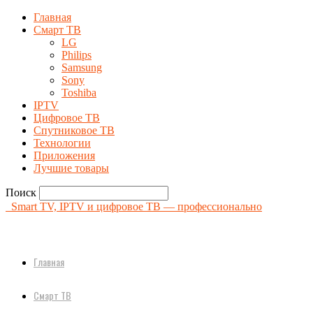
Главная
Смарт ТВ
LG
Philips
Samsung
Sony
Toshiba
IPTV
Цифровое ТВ
Спутниковое ТВ
Технологии
Приложения
Лучшие товары
Поиск
Smart TV, IPTV и цифровое ТВ — профессионально
Главная
Смарт ТВ