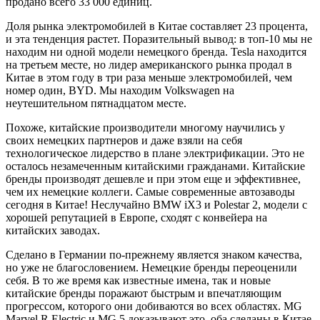
продано всего 33 000 единиц.
Доля рынка электромобилей в Китае составляет 23 процента,
и эта тенденция растет. Поразительный вывод: в топ-10 мы не
находим ни одной модели немецкого бренда. Tesla находится
на третьем месте, но лидер американского рынка продал в
Китае в этом году в три раза меньше электромобилей, чем
номер один, BYD. Мы находим Volkswagen на
неутешительном пятнадцатом месте.
Похоже, китайские производители многому научились у
своих немецких партнеров и даже взяли на себя
технологическое лидерство в плане электрификации. Это не
осталось незамеченным китайскими гражданами. Китайские
бренды производят дешевле и при этом еще и эффективнее,
чем их немецкие коллеги. Самые современные автозаводы
сегодня в Китае! Неслучайно BMW iX3 и Polestar 2, модели с
хорошей репутацией в Европе, сходят с конвейера на
китайских заводах.
Сделано в Германии по-прежнему является знаком качества,
но уже не благословением. Немецкие бренды переоценили
себя. В то же время как известные имена, так и новые
китайские бренды поражают быстрым и впечатляющим
прогрессом, которого они добиваются во всех областях. MG
Marvel R Electric и MG 5 доказывают это, оба сделаны в Китае.