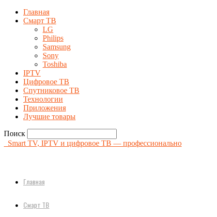
Главная
Смарт ТВ
LG
Philips
Samsung
Sony
Toshiba
IPTV
Цифровое ТВ
Спутниковое ТВ
Технологии
Приложения
Лучшие товары
Поиск
Smart TV, IPTV и цифровое ТВ — профессионально
Главная
Смарт ТВ