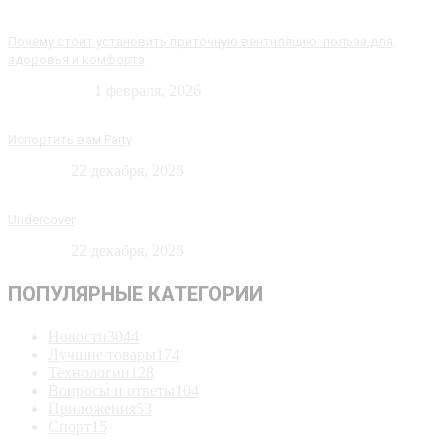
Почему стоит установить приточную вентиляцию: польза для
здоровья и комфорта
Технологии
1 февраля, 2026
Испортить вам Party
Новости
22 декабря, 2025
Undercover
Новости
22 декабря, 2025
ПОПУЛЯРНЫЕ КАТЕГОРИИ
Новости
3044
Лучшие товары
174
Технологии
128
Вопросы и ответы
104
Приложения
53
Спорт
15