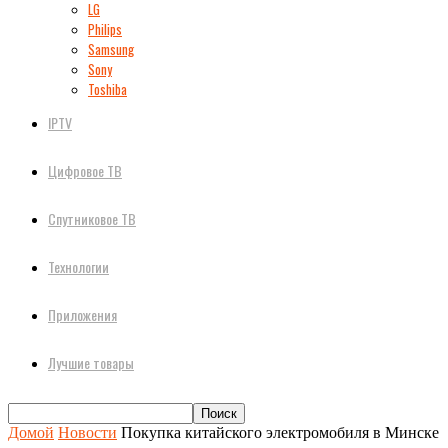
LG
Philips
Samsung
Sony
Toshiba
IPTV
Цифровое ТВ
Спутниковое ТВ
Технологии
Приложения
Лучшие товары
Домой
Новости
Покупка китайского электромобиля в Минске