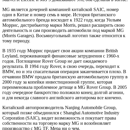
MG является дочерней компанией китайской SAIC, номер
один в Китае и номер семь в мире. История британского
автомобильного бренда восходит к 1922 году, когда Уильям
Моррис, дистрибьютор марки Morris, решил расширить свою
деятельность и сам производить автомобили под маркой MG
(Morris Garages). Восьмиугольный логотип также относится к
тому периоду.
В 1935 году Моррис продает свои акции компании British
Leyland, переживающей финансовые затруднения с 1960-х
годов. Поглощение Rover Group не дает ожидаемого
результата. В 1994 году Rover, в свою очередь, переходит к
BMW, но и эта спасательная операция заканчивается плохо. В
отчаянии BMW продала британскую автомобильную группу в
2000 году за копейки инвестиционной группе, которая
переименовала проблемное детище в MG Rover Group. В 2005
году очередное банкротство положило конец долгой агонии,
и для некогда славного английского автопрома все кончено.
Китайский автопроизводитель Nanjing Automobile Group,
который позже объединился с Shanghai Automotive Industry
Corporation (SAIC), видит возможность и покупает права
собственности на торговую марку MG и возобновляет
производство с MG TF. Мера ни о чем.