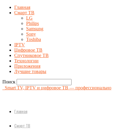
Главная
Смарт ТВ
LG
Philips
Samsung
Sony
Toshiba
IPTV
Цифровое ТВ
Спутниковое ТВ
Технологии
Приложения
Лучшие товары
Поиск
Smart TV, IPTV и цифровое ТВ — профессионально
Главная
Смарт ТВ