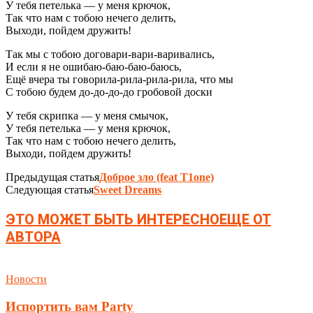
У тебя петелька — у меня крючок,
Так что нам с тобою нечего делить,
Выходи, пойдем дружить!
Так мы с тобою договари-вари-варивались,
И если я не ошибаю-баю-баю-баюсь,
Ещё вчера ты говорила-рила-рила-рила, что мы
С тобою будем до-до-до-до гробовой доски
У тебя скрипка — у меня смычок,
У тебя петелька — у меня крючок,
Так что нам с тобою нечего делить,
Выходи, пойдем дружить!
Предыдущая статья
Доброе зло (feat T1one)
Следующая статья
Sweet Dreams
ЭТО МОЖЕТ БЫТЬ ИНТЕРЕСНО
ЕЩЕ ОТ
АВТОРА
Новости
Испортить вам Party