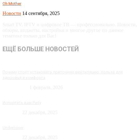
Oh Mother
Новости
14 сентября, 2025
Smart TV, IPTV и цифровое ТВ — профессионально. Новости,
обзоры, виджеты, настройки и многое другое по данное
тематике только для Вас!
ЕЩЁ БОЛЬШЕ НОВОСТЕЙ
Почему стоит установить приточную вентиляцию: польза для
здоровья и комфорта
Технологии
1 февраля, 2026
Испортить вам Party
Новости
22 декабря, 2025
Undercover
Новости
22 декабря, 2025