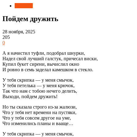
Новости
Пойдем дружить
28 ноября, 2025
205
0
А я начистил туфли, подобрал шнурки,
Надел свой лучший галстук, причесал виски,
Купил букет сирени, вычислил окно
И ровно в семь заделал камешком в стекло.
У тебя скрипка — у меня смычок,
У тебя петелька — у меня крючок,
Так что нам с тобою нечего делить,
Выходи, пойдем дружить!
Но ты сказала строго из-за жалюзи,
Что у тебя нет времени на пустяки,
Что у тебя совсем другое на уме,
Что изменились планы и вааще…
У тебя скрипка — у меня смычок,