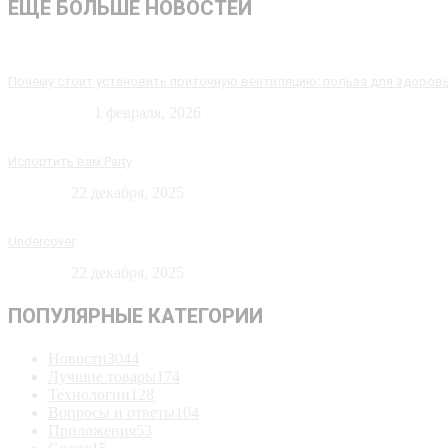
ЕЩЁ БОЛЬШЕ НОВОСТЕЙ
Почему стоит установить приточную вентиляцию: польза для здоров
Технологии
1 февраля, 2026
Испортить вам Party
Новости
22 декабря, 2025
Undercover
Новости
22 декабря, 2025
ПОПУЛЯРНЫЕ КАТЕГОРИИ
Новости
3044
Лучшие товары
174
Технологии
128
Вопросы и ответы
104
Приложения
53