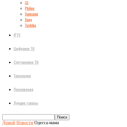
LG
Philips
Samsung
Sony
Toshiba
IPTV
Цифровое ТВ
Спутниковое ТВ
Технологии
Приложения
Лучшие товары
Домой
Новости
Одесса-мама