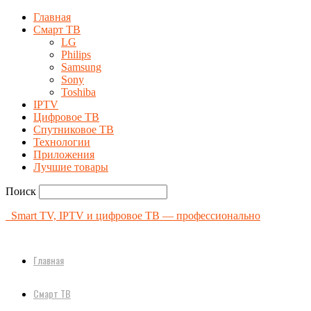
Главная
Смарт ТВ
LG
Philips
Samsung
Sony
Toshiba
IPTV
Цифровое ТВ
Спутниковое ТВ
Технологии
Приложения
Лучшие товары
Поиск
Smart TV, IPTV и цифровое ТВ — профессионально
Главная
Смарт ТВ