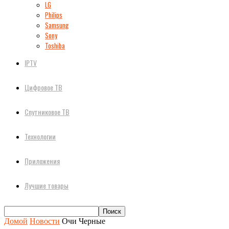
LG
Philips
Samsung
Sony
Toshiba
IPTV
Цифровое ТВ
Спутниковое ТВ
Технологии
Приложения
Лучшие товары
Домой
Новости
Очи Черные