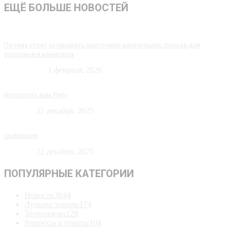
ЕЩЁ БОЛЬШЕ НОВОСТЕЙ
Почему стоит установить приточную вентиляцию: польза для
здоровья и комфорта
Технологии
1 февраля, 2026
Испортить вам Party
Новости
22 декабря, 2025
Undercover
Новости
22 декабря, 2025
ПОПУЛЯРНЫЕ КАТЕГОРИИ
Новости
3044
Лучшие товары
174
Технологии
128
Вопросы и ответы
104