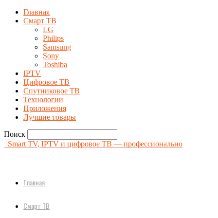
Главная
Смарт ТВ
LG
Philips
Samsung
Sony
Toshiba
IPTV
Цифровое ТВ
Спутниковое ТВ
Технологии
Приложения
Лучшие товары
Поиск
Smart TV, IPTV и цифровое ТВ — профессионально
Главная
Смарт ТВ