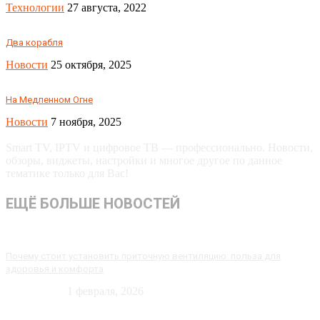
Технологии
27 августа, 2022
Два корабля
Новости
25 октября, 2025
На Медленном Огне
Новости
7 ноября, 2025
Smart TV, IPTV и цифровое ТВ — профессионально. Новости,
обзоры, виджеты, настройки и многое другое по данное
тематике только для Вас!
ЕЩЁ БОЛЬШЕ НОВОСТЕЙ
Почему стоит установить приточную вентиляцию: польза для
здоровья и комфорта
Технологии
1 февраля, 2026