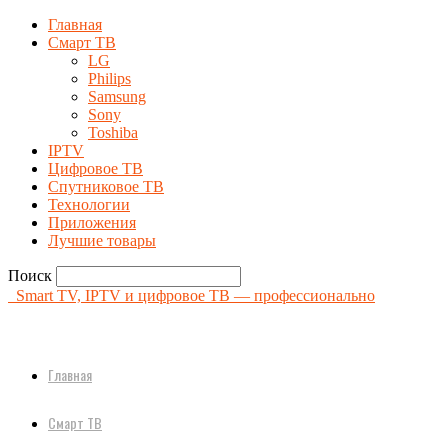
Главная
Смарт ТВ
LG
Philips
Samsung
Sony
Toshiba
IPTV
Цифровое ТВ
Спутниковое ТВ
Технологии
Приложения
Лучшие товары
Поиск
Smart TV, IPTV и цифровое ТВ — профессионально
Главная
Смарт ТВ