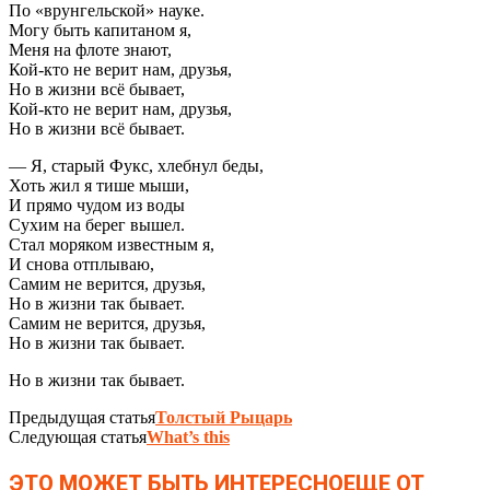
По «врунгельской» науке.
Могу быть капитаном я,
Меня на флоте знают,
Кой-кто не верит нам, друзья,
Но в жизни всё бывает,
Кой-кто не верит нам, друзья,
Но в жизни всё бывает.
— Я, старый Фукс, хлебнул беды,
Хоть жил я тише мыши,
И прямо чудом из воды
Сухим на берег вышел.
Стал моряком известным я,
И снова отплываю,
Самим не верится, друзья,
Но в жизни так бывает.
Самим не верится, друзья,
Но в жизни так бывает.
Но в жизни так бывает.
Предыдущая статья
Толстый Рыцарь
Следующая статья
What’s this
ЭТО МОЖЕТ БЫТЬ ИНТЕРЕСНО
ЕЩЕ ОТ