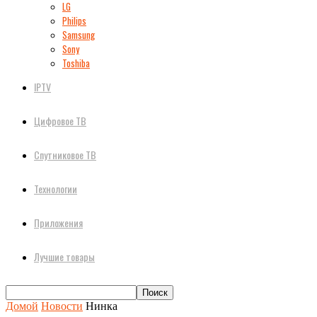
LG
Philips
Samsung
Sony
Toshiba
IPTV
Цифровое ТВ
Спутниковое ТВ
Технологии
Приложения
Лучшие товары
Домой
Новости
Нинка