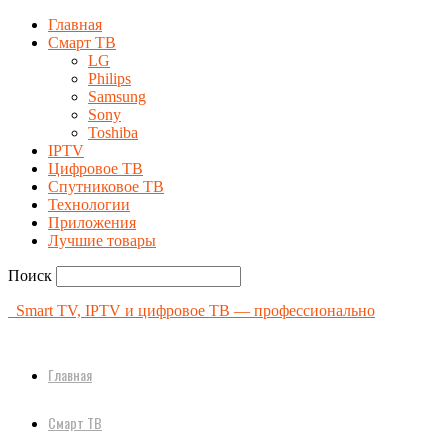
Главная
Смарт ТВ
LG
Philips
Samsung
Sony
Toshiba
IPTV
Цифровое ТВ
Спутниковое ТВ
Технологии
Приложения
Лучшие товары
Поиск
Smart TV, IPTV и цифровое ТВ — профессионально
Главная
Смарт ТВ