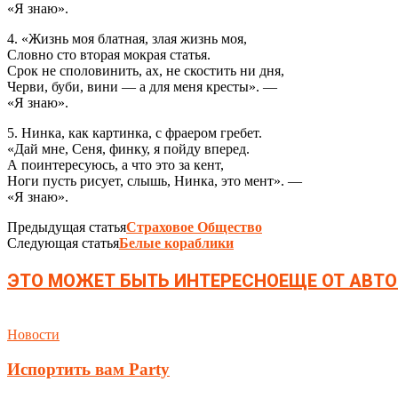
«Я знаю».
4. «Жизнь моя блатная, злая жизнь моя,
Словно сто вторая мокрая статья.
Срок не споловинить, ах, не скостить ни дня,
Черви, буби, вини — а для меня кресты». —
«Я знаю».
5. Нинка, как картинка, с фраером гребет.
«Дай мне, Сеня, финку, я пойду вперед.
А поинтересуюсь, а что это за кент,
Ноги пусть рисует, слышь, Нинка, это мент». —
«Я знаю».
Предыдущая статья
Страховое Общество
Следующая статья
Белые кораблики
ЭТО МОЖЕТ БЫТЬ ИНТЕРЕСНО
ЕЩЕ ОТ АВТО
Новости
Испортить вам Party