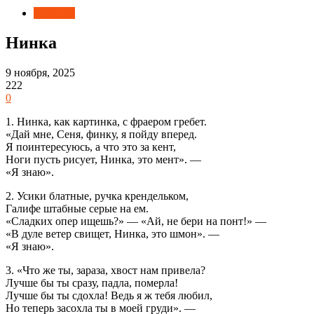
Новости
Нинка
9 ноября, 2025
222
0
1. Нинка, как картинка, с фраером гребет.
«Дай мне, Сеня, финку, я пойду вперед.
Я поинтересуюсь, а что это за кент,
Ноги пусть рисует, Нинка, это мент». —
«Я знаю».
2. Усики блатные, ручка крендельком,
Галифе штабные серые на ем.
«Сладких опер ищешь?» — «Ай, не бери на понт!» —
«В дуле ветер свищет, Нинка, это шмон». —
«Я знаю».
3. «Что же ты, зараза, хвост нам привела?
Лучше бы ты сразу, падла, померла!
Лучше бы ты сдохла! Ведь я ж тебя любил,
Но теперь засохла ты в моей груди». —