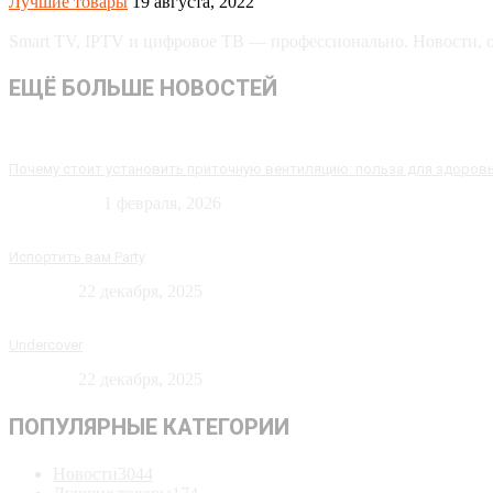
Лучшие товары
19 августа, 2022
Smart TV, IPTV и цифровое ТВ — профессионально. Новости, об
ЕЩЁ БОЛЬШЕ НОВОСТЕЙ
Почему стоит установить приточную вентиляцию: польза для здоров
Технологии
1 февраля, 2026
Испортить вам Party
Новости
22 декабря, 2025
Undercover
Новости
22 декабря, 2025
ПОПУЛЯРНЫЕ КАТЕГОРИИ
Новости
3044