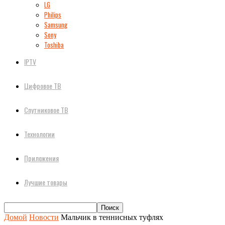
LG
Philips
Samsung
Sony
Toshiba
IPTV
Цифровое ТВ
Спутниковое ТВ
Технологии
Приложения
Лучшие товары
Домой
Новости
Мальчик в теннисных туфлях