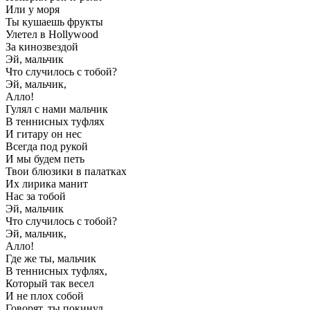
Или у моря
Ты кушаешь фрукты
Улетел в Hollywood
За кинозвездой
Эй, мальчик
Что случилось с тобой?
Эй, мальчик,
Алло!
Гулял с нами мальчик
В теннисных туфлях
И гитару он нес
Всегда под рукой
И мы будем петь
Твои блюзики в палатках
Их лирика манит
Нас за тобой
Эй, мальчик
Что случилось с тобой?
Эй, мальчик,
Алло!
Где же ты, мальчик
В теннисных туфлях,
Который так весел
И не плох собой
Говорят, ты покинул