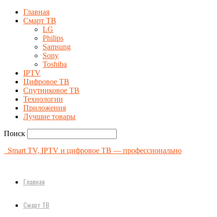
Главная
Смарт ТВ
LG
Philips
Samsung
Sony
Toshiba
IPTV
Цифровое ТВ
Спутниковое ТВ
Технологии
Приложения
Лучшие товары
Поиск
Smart TV, IPTV и цифровое ТВ — профессионально
Главная
Смарт ТВ