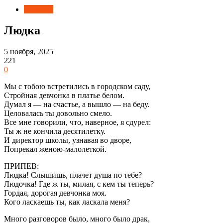
Новости
Людка
5 ноября, 2025
221
0
Мы с тобою встретились в городском саду,
Стройная девчонка в платье белом.
Думал я — на счастье, а вышло — на беду.
Целовалась ты довольно смело.
Все мне говорили, что, наверное, я сдурел:
Ты ж не кончила десятилетку.
И директор школы, узнавая во дворе,
Попрекал женою-малолеткой.
ПРИПЕВ:
Людка! Слышишь, плачет душа по тебе?
Людочка! Где ж ты, милая, с кем ты теперь?
Гордая, дорогая девчонка моя.
Кого ласкаешь ты, как ласкала меня?
Много разговоров было, много было драк,