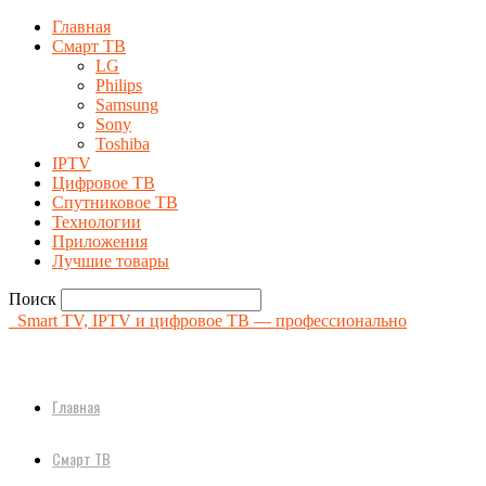
Главная
Смарт ТВ
LG
Philips
Samsung
Sony
Toshiba
IPTV
Цифровое ТВ
Спутниковое ТВ
Технологии
Приложения
Лучшие товары
Поиск
Smart TV, IPTV и цифровое ТВ — профессионально
Главная
Смарт ТВ