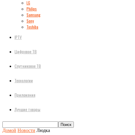
LG
Philips
Samsung
Sony
Toshiba
IPTV
Цифровое ТВ
Спутниковое ТВ
Технологии
Приложения
Лучшие товары
Домой
Новости
Людка