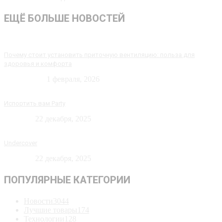
ЕЩЁ БОЛЬШЕ НОВОСТЕЙ
Почему стоит установить приточную вентиляцию: польза для
здоровья и комфорта
Технологии
1 февраля, 2026
Испортить вам Party
Новости
22 декабря, 2025
Undercover
Новости
22 декабря, 2025
ПОПУЛЯРНЫЕ КАТЕГОРИИ
Новости
3044
Лучшие товары
174
Технологии
128