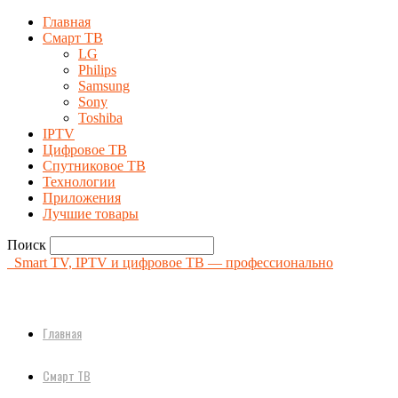
Главная
Смарт ТВ
LG
Philips
Samsung
Sony
Toshiba
IPTV
Цифровое ТВ
Спутниковое ТВ
Технологии
Приложения
Лучшие товары
Поиск
Smart TV, IPTV и цифровое ТВ — профессионально
Главная
Смарт ТВ