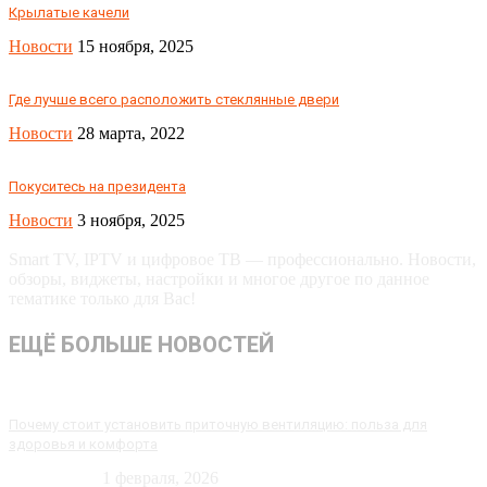
Крылатые качели
Новости
15 ноября, 2025
Где лучше всего расположить стеклянные двери
Новости
28 марта, 2022
Покуситесь на президента
Новости
3 ноября, 2025
Smart TV, IPTV и цифровое ТВ — профессионально. Новости,
обзоры, виджеты, настройки и многое другое по данное
тематике только для Вас!
ЕЩЁ БОЛЬШЕ НОВОСТЕЙ
Почему стоит установить приточную вентиляцию: польза для
здоровья и комфорта
Технологии
1 февраля, 2026