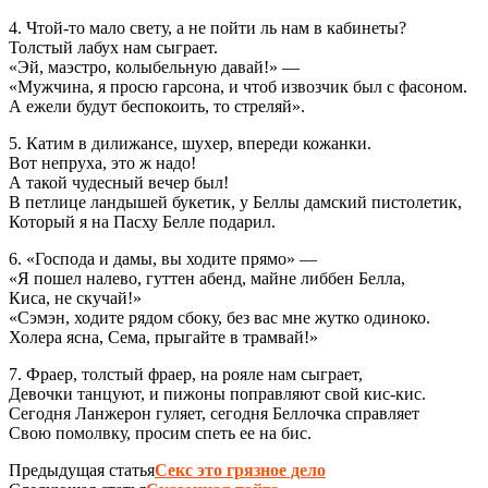
4. Чтой-то мало свету, а не пойти ль нам в кабинеты?
Толстый лабух нам сыграет.
«Эй, маэстро, колыбельную давай!» —
«Мужчина, я просю гарсона, и чтоб извозчик был с фасоном.
А ежели будут беспокоить, то стреляй».
5. Катим в дилижансе, шухер, впереди кожанки.
Вот непруха, это ж надо!
А такой чудесный вечер был!
В петлице ландышей букетик, у Беллы дамский пистолетик,
Который я на Пасху Белле подарил.
6. «Господа и дамы, вы ходите прямо» —
«Я пошел налево, гуттен абенд, майне либбен Белла,
Киса, не скучай!»
«Сэмэн, ходите рядом сбоку, без вас мне жутко одиноко.
Холера ясна, Сема, прыгайте в трамвай!»
7. Фраер, толстый фраер, на рояле нам сыграет,
Девочки танцуют, и пижоны поправляют свой кис-кис.
Сегодня Ланжерон гуляет, сегодня Беллочка справляет
Свою помолвку, просим спеть ее на бис.
Предыдущая статья
Секс это грязное дело