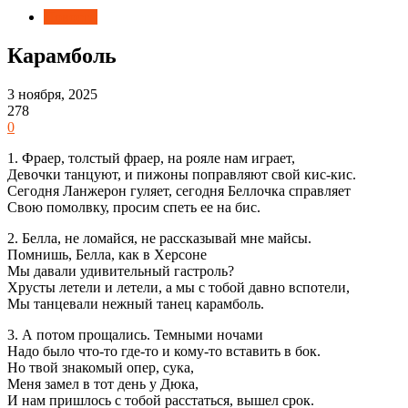
Новости
Карамболь
3 ноября, 2025
278
0
1. Фраер, толстый фраер, на рояле нам играет,
Девочки танцуют, и пижоны поправляют свой кис-кис.
Сегодня Ланжерон гуляет, сегодня Беллочка справляет
Свою помолвку, просим спеть ее на бис.
2. Белла, не ломайся, не рассказывай мне майсы.
Помнишь, Белла, как в Херсоне
Мы давали удивительный гастроль?
Хрусты летели и летели, а мы с тобой давно вспотели,
Мы танцевали нежный танец карамболь.
3. А потом прощались. Темными ночами
Надо было что-то где-то и кому-то вставить в бок.
Но твой знакомый опер, сука,
Меня замел в тот день у Дюка,
И нам пришлось с тобой расстаться, вышел срок.