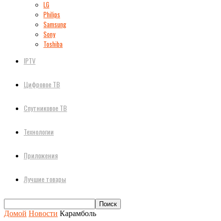
LG
Philips
Samsung
Sony
Toshiba
IPTV
Цифровое ТВ
Спутниковое ТВ
Технологии
Приложения
Лучшие товары
Домой
Новости
Карамболь